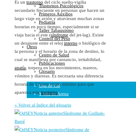
Es un
trastorno
del ciclo sueño-vigilia
Trastornos Psicológicos
Colaboraciones
secundario frecuente en personas que hacen un
Primeros Auxilios
Cartas al Director
largo viaje en avión y atraviesan muchas zonas
Pediatría
Medios de Comunicación
horarias en poco tiempo, especialmente si se
Taller Tabaquismo
Otros
viaja hacia el este (
síndrome
del jet-lag). Existe
Control del Peso
Vídeos
un desajuste entre el reloj
interno
o biológico de
Otros
Audio
la persona y el horario de la zona de destino, lo
Centro de Salud
Cara Oscura Sanidad
cual se manifiesta por cansancio, irritabilidad,
Publicaciones
Humor
apatía
, torpeza en los movimientos, mareos,
Glosario
Cal y Arena
vómitos y diarreas. Es necesaria una diferencia
horaria de 2 horas como mínimo para que
Una de Cal
aparezca este
trastorno
.
Y otra de Arena
Noticias Sanitarias
« Volver al índice del glosario
Noticia anterior
Síndrome de Guillain-
Enlaces
Barré
Noticia posterior
Síndrome de
Newsletter