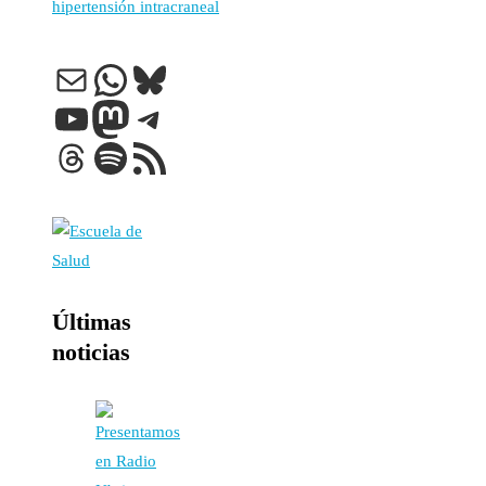
hipertensión intracraneal
Correo electrónico
WhatsApp
Bluesky
YouTube
Mastodon
Telegram
Threads
Spotify
Feed RSS
Últimas
noticias