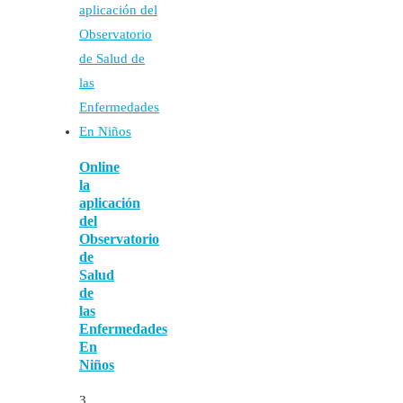
Online
la
aplicación
del
Observatorio
de
Salud
de
las
Enfermedades
En
Niños
3