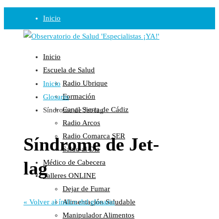
Inicio
Observatorio
Inicio
Opinión
Escuela de Salud
Radio Ubrique
Inicio
Radio
Formación
Glosario
Guadalinfo Salud
Canal Sierra de Cádiz
Síndrome de Jet-lag
Radio Guadalete
Radio Arcos
COPE Pontevedra
Radio Comarca SER
Síndrome de Jet-
Salud en Radio Ubrique
Salud al Día
Salud en Verano
lag
Médico de Cabecera
Plataforma
Talleres ONLINE
Dejar de Fumar
Manifiestos
Alimentación Saludable
« Volver al índice del glosario
Comunicados
Manipulador Alimentos
En nuestra Web