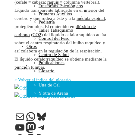
(cefale = cabeza;
raquis
= columna vertebral).
Trastornos Psicológicos
Colaboraciones
Líquido transparente fabricado en el
interior
del
Primeros Auxilios
Cartas al Director
cerebro y que rodea a éste y a la
médula espinal
,
Pediatría
Medios de Comunicación
protegiéndolos. El contenido en
dióxido de
Taller Tabaquismo
Otros
carbono
(
CO2
) del líquido cefalorraquídeo actúa
Control del Peso
Vídeos
sobre el centro respiratorio del bulbo raquídeo y
Otros
Audio
así colabora en la regulación de la respiración.
Centro de Salud
Cara Oscura Sanidad
El líquido cefalorraquídeo se obtiene mediante la
Publicaciones
Humor
punción lumbar
.
Glosario
Cal y Arena
« Volver al índice del glosario
Una de Cal
Noticia anterior
Líquido amniótico
Y otra de Arena
Noticia posterior
Lister
Noticias Sanitarias
Correo electrónico
WhatsApp
Bluesky
Enlaces
YouTube
Mastodon
Telegram
Newsletter