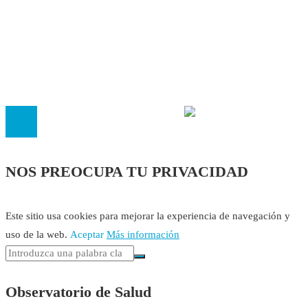
Política Editorial
Cookies
El
Observatorio de Salud 'Especialistas ¡YA!'
es una asociaci
inscrita en el Registro de Asociaciones de Andalucía con el nú
14.473 de la sección 1 con estos
Estatutos
NOS PREOCUPA TU PRIVACIDAD
Este sitio usa cookies para mejorar la experiencia de navegación y
uso de la web.
Aceptar
Más información
Observatorio de Salud