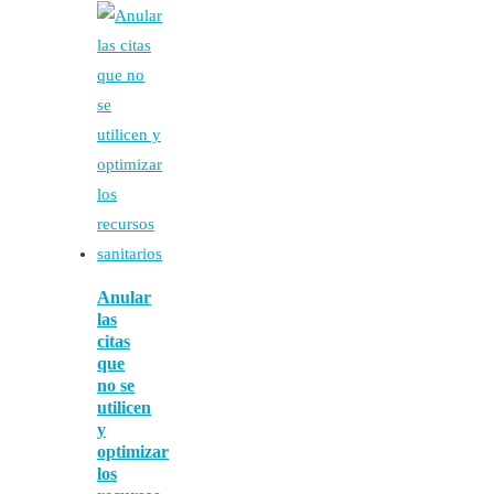
Anular
las
citas
que
no se
utilicen
y
optimizar
los