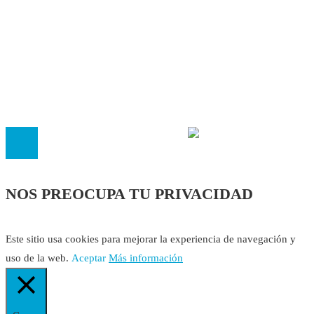
Contacto
Política Editorial
Cookies
El
Observatorio de Salud 'Especialistas ¡YA!'
es una asociaci
inscrita en el Registro de Asociaciones de Andalucía con el nú
14.473 de la sección 1 con estos
Estatutos
NOS PREOCUPA TU PRIVACIDAD
Este sitio usa cookies para mejorar la experiencia de navegación y
uso de la web.
Aceptar
Más información