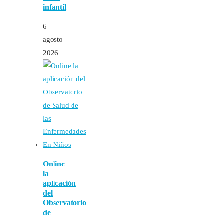
infantil
6
agosto
2026
Online
la
aplicación
del
Observatorio
de