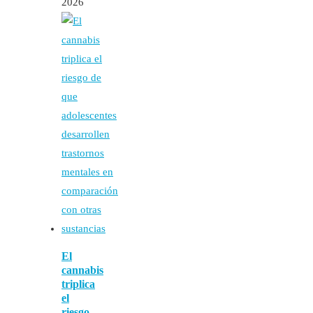
2026
El
cannabis
triplica
el
riesgo