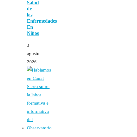
Salud
de
las
Enfermedades
En
Niños
3
agosto
2026