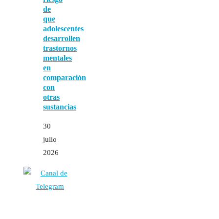
de
que
adolescentes
desarrollen
trastornos
mentales
en
comparación
con
otras
sustancias
30
julio
2026
Autores