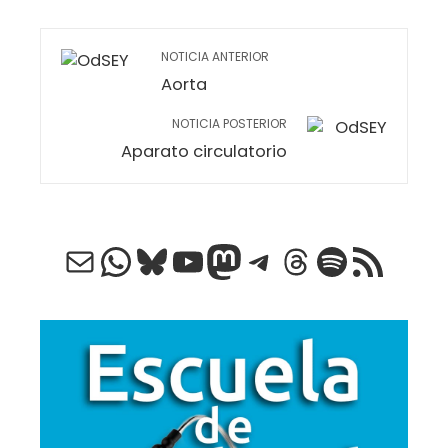
NOTICIA ANTERIOR
Aorta
NOTICIA POSTERIOR
Aparato circulatorio
Correo electrónico
WhatsApp
Bluesky
YouTube
Mastodon
Telegram
Threads
Spotify
Feed RSS