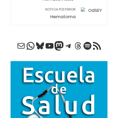
NOTICIA POSTERIOR
Hematoma
Correo electrónico
WhatsApp
Bluesky
YouTube
Mastodon
Telegram
Threads
Spotify
Feed RSS