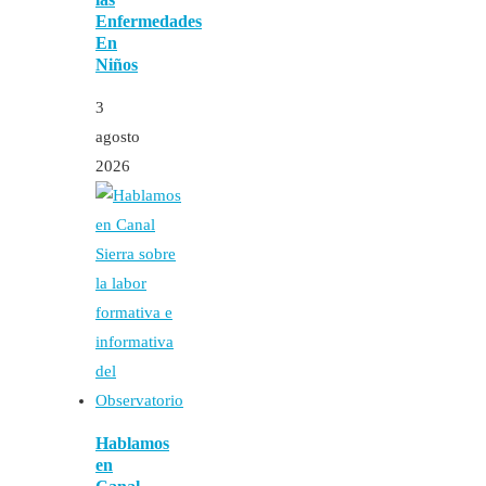
Enfermedades
En
Niños
3
agosto
2026
Hablamos
en