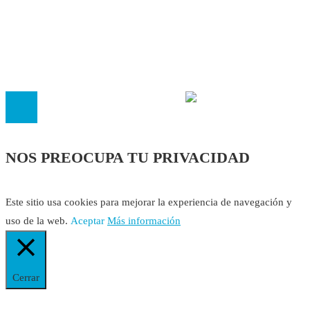
Cookies
El
Observatorio de Salud 'Especialistas ¡YA!'
es una asociaci
inscrita en el Registro de Asociaciones de Andalucía con el nú
14.473 de la sección 1 con estos
Estatutos
NOS PREOCUPA TU PRIVACIDAD
Este sitio usa cookies para mejorar la experiencia de navegación y
uso de la web.
Aceptar
Más información
Cerrar