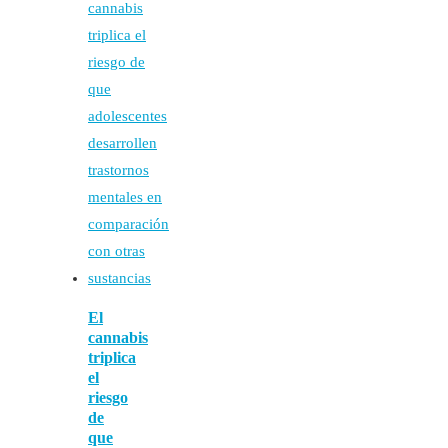
El
cannabis
triplica
el
riesgo
de
que