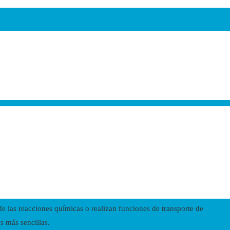
de las reacciones químicas o realizan funciones de transporte de
s más sencillas.