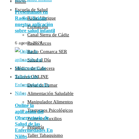
Inicio
Escuela de Salud
Presentamos en
Radio Ubrique
Radio Ubrique
nuestra aplicación
Formación
sobre salud infantil
Canal Sierra de Cádiz
6 agosto 2026
Radio Arcos
Radio Comarca SER
Salud al Día
Médico de Cabecera
Talleres ONLINE
Dejar de Fumar
Alimentación Saludable
Manipulador Alimentos
Online la
Trastornos Psicológicos
aplicación del
Observatorio de
Primeros Auxilios
Salud de las
Pediatría
Enfermedades En
Taller Tabaquismo
Niños