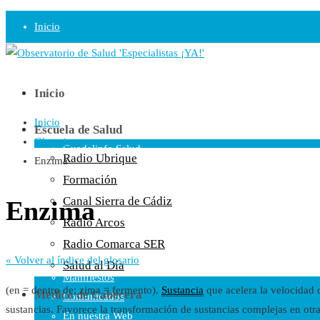
Inicio
Observatorio
Opinión
Inicio
Inicio
Radio
Escuela de Salud
Glosario
Guadalinfo Salud
Radio Ubrique
Enzima
Radio Guadalete
Formación
COPE Pontevedra
Canal Sierra de Cádiz
Enzima
Salud en Radio Ubrique
Radio Arcos
Salud en Verano
Radio Comarca SER
Plataforma
« Volver al índice del glosario
Salud al Día
Manifiestos
(en = dentro de; zima = fermento).
Sustancia
que acelera la velocidad 
Médico de Cabecera
Comunicados
sustancias. Favorece la transformación de sustancias complejas en otra
En nuestra Web