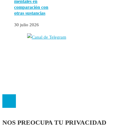
mentales en
comparación con
otras sustancias
30 julio 2026
Autores
Contacto
Política Editorial
Cookies
El
Observatorio de Salud 'Especialistas ¡YA!'
es una asociación insc
NOS PREOCUPA TU PRIVACIDAD