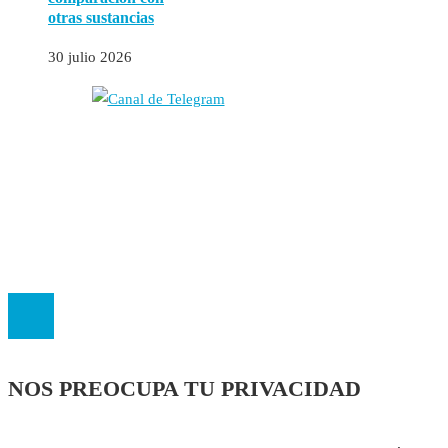
otras sustancias
30 julio 2026
Autores
Contacto
Política Editorial
Cookies
El
Observatorio de Salud 'Especialistas ¡YA!'
es una asociación insc
NOS PREOCUPA TU PRIVACIDAD