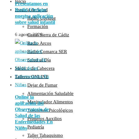
Inicio
Presentamos en
Radio Ubrique
Escuela de Salud
nuestra aplicación
Radio Ubrique
sobre salud infantil
Formación
6 agosto 2026
Canal Sierra de Cádiz
Radio Arcos
Radio Comarca SER
Salud al Día
Médico de Cabecera
Talleres ONLINE
Dejar de Fumar
Alimentación Saludable
Online la
Manipulador Alimentos
aplicación del
Observatorio de
Trastornos Psicológicos
Salud de las
Primeros Auxilios
Enfermedades En
Pediatría
Niños
Taller Tabaquismo