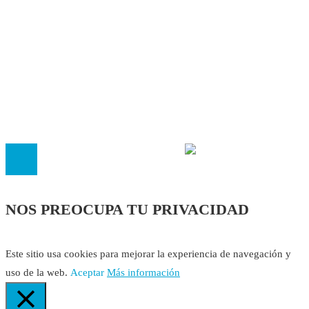
Autores
Contacto
Política Editorial
Cookies
El
Observatorio de Salud 'Especialistas ¡YA!'
es una asociaci
inscrita en el Registro de Asociaciones de Andalucía con el nú
14.473 de la sección 1 con estos
Estatutos
NOS PREOCUPA TU PRIVACIDAD
Este sitio usa cookies para mejorar la experiencia de navegación y
uso de la web.
Aceptar
Más información