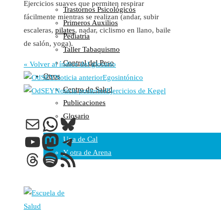
Ejercicios suaves que permiten respirar
Trastornos Psicológicos
Colaboraciones
fácilmente mientras se realizan (andar, subir
Primeros Auxilios
Cartas al Director
escaleras,
pilates
, nadar, ciclismo en llano, baile
Pediatría
Medios de Comunicación
de salón, yoga).
Taller Tabaquismo
Otros
Control del Peso
Vídeos
« Volver al índice del glosario
Otros
Audio
Noticia anterior
Egosintónico
Centro de Salud
Cara Oscura Sanidad
Noticia posterior
Ejercicios de Kegel
Publicaciones
Humor
Glosario
Correo electrónico
WhatsApp
Bluesky
Cal y Arena
YouTube
Mastodon
Telegram
Una de Cal
Y otra de Arena
Threads
Spotify
Feed RSS
Noticias Sanitarias
Enlaces
Newsletter