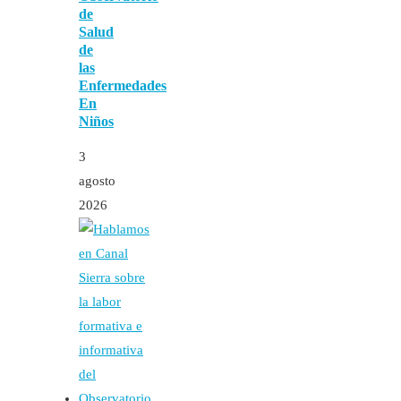
de
Salud
de
las
Enfermedades
En
Niños
3
agosto
2026