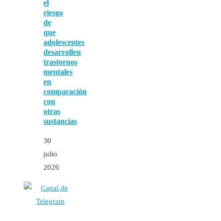
el
riesgo
de
que
adolescentes
desarrollen
trastornos
mentales
en
comparación
con
otras
sustancias
30
julio
2026