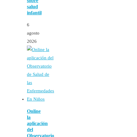
sobre
salud
infantil
6
agosto
2026
Online
la
aplicación
del
Observatorio