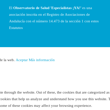
El
Observatorio de Salud 'Especialistas ¡YA!'
es una
asociación inscrita en el Registro de Asociaciones de
Andalucía con el número 14.473 de la sección 1 con estos
Estatutos
 de la web.
Aceptar
Más información
 through the website. Out of these, the cookies that are categorized as 
y cookies that help us analyze and understand how you use this website. 
f some of these cookies may affect your browsing experience.