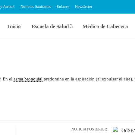
 y Arena
Noticias Sanitarias
Enlaces
Newsletter
Inicio
Escuela de Salud
Médico de Cabecera
r. En el
asma bronquial
predomina en la espiración (al expulsar el aire),
NOTICIA POSTERIOR