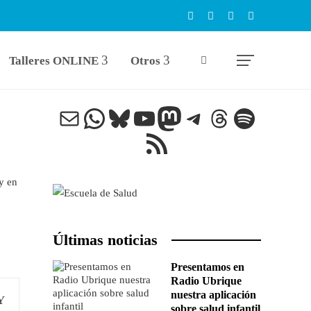
Talleres ONLINE
Otros
Correo electrónico
WhatsApp
Bluesky
YouTube
Mastodon
Telegram
Threads
Spotify
Feed RSS
 y en
Últimas noticias
Presentamos en
Radio Ubrique
nuestra aplicación
sobre salud infantil