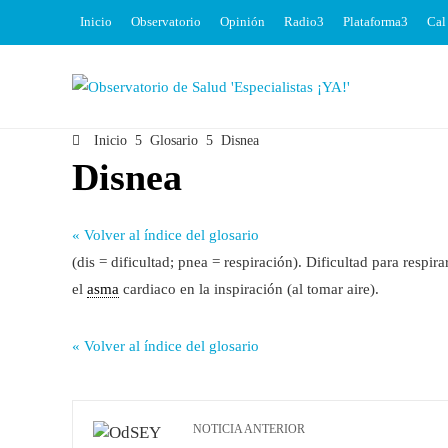
Inicio
Observatorio
Opinión
Radio
Plataforma
Cal
Inicio
Glosario
Disnea
Disnea
« Volver al índice del glosario
(dis = dificultad; pnea = respiración). Dificultad para respira
el
asma
cardiaco en la inspiración (al tomar aire).
« Volver al índice del glosario
NOTICIA ANTERIOR