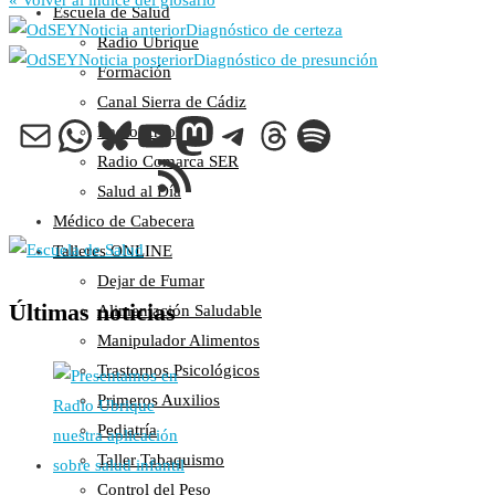
« Volver al índice del glosario
Escuela de Salud
Colaboraciones
Noticia anterior
Diagnóstico de certeza
Radio Ubrique
Cartas al Director
Noticia posterior
Diagnóstico de presunción
Formación
Medios de Comunicación
Canal Sierra de Cádiz
Otros
Correo electrónico
WhatsApp
Bluesky
YouTube
Mastodon
Telegram
Threads
Spotify
Radio Arcos
Vídeos
Feed RSS
Radio Comarca SER
Audio
Salud al Día
Cara Oscura Sanidad
Médico de Cabecera
Humor
Talleres ONLINE
Cal y Arena
Dejar de Fumar
Últimas noticias
Alimentación Saludable
Una de Cal
Manipulador Alimentos
Y otra de Arena
Trastornos Psicológicos
Noticias Sanitarias
Primeros Auxilios
Pediatría
Enlaces
Taller Tabaquismo
Newsletter
Control del Peso