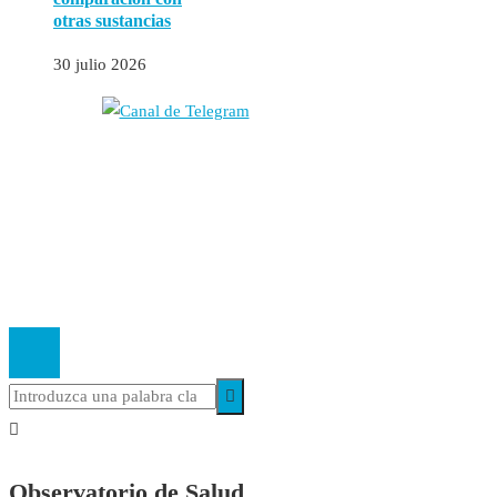
otras sustancias
30 julio 2026
Autores
Contacto
Política Editorial
Cookies
El
Observatorio de Salud 'Especialistas ¡YA!'
es una asociación insc
Observatorio de Salud