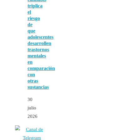
triplica
el
riesgo
de
que
adolescentes
desarrollen
trastornos
mentales
en
comparación
con
otras
sustancias
30
julio
2026