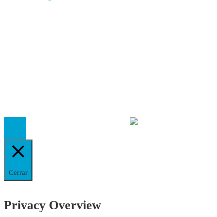
Autores
Contacto
Política Editorial
Cookies
El
Observatorio de Salud 'Especialistas ¡YA!'
es una asociaci
inscrita en el Registro de Asociaciones de Andalucía con el nú
14.473 de la sección 1 con estos
Estatutos
Cerrar
Privacy Overview