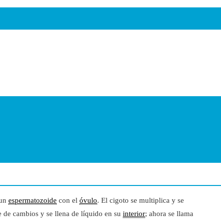
 un
espermatozoide
con el
óvulo
. El cigoto se multiplica y se
e de cambios y se llena de líquido en su
interior
; ahora se llama