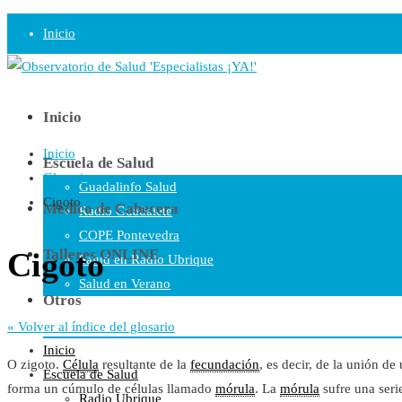
Inicio
Observatorio
Opinión
Inicio
Inicio
Radio
Escuela de Salud
Glosario
Guadalinfo Salud
Cigoto
Médico de Cabecera
Radio Guadalete
COPE Pontevedra
Cigoto
Talleres ONLINE
Salud en Radio Ubrique
Salud en Verano
Otros
Plataforma
« Volver al índice del glosario
Manifiestos
Inicio
O zigoto.
Célula
resultante de la
fecundación
, es decir, de la unión de
Comunicados
Escuela de Salud
forma un cúmulo de células llamado
mórula
. La
mórula
sufre una seri
En nuestra Web
Radio Ubrique