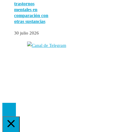
trastornos
mentales en
comparación con
otras sustancias
30 julio 2026
Autores
Contacto
Política Editorial
Cookies
El
Observatorio de Salud 'Especialistas ¡YA!'
es una asociación insc