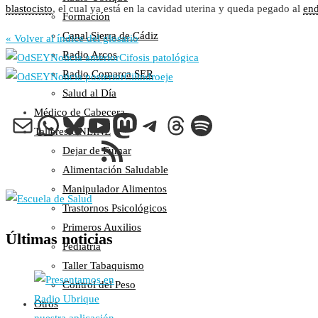
blastocisto
, el cual ya está en la cavidad uterina y queda pegado al
en
Colaboraciones
Formación
Cartas al Director
Canal Sierra de Cádiz
« Volver al índice del glosario
Medios de Comunicación
Radio Arcos
Noticia anterior
Cifosis patológica
Otros
Radio Comarca SER
Noticia posterior
Cilindroeje
Vídeos
Salud al Día
Audio
Médico de Cabecera
Correo electrónico
WhatsApp
Bluesky
YouTube
Mastodon
Telegram
Threads
Spotify
Cara Oscura Sanidad
Talleres ONLINE
Feed RSS
Humor
Dejar de Fumar
Alimentación Saludable
Cal y Arena
Manipulador Alimentos
Una de Cal
Trastornos Psicológicos
Y otra de Arena
Primeros Auxilios
Últimas noticias
Noticias Sanitarias
Pediatría
Taller Tabaquismo
Enlaces
Control del Peso
Otros
Newsletter