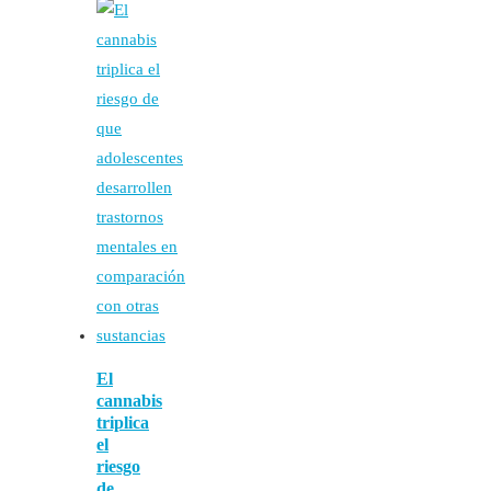
El
cannabis
triplica
el
riesgo
de