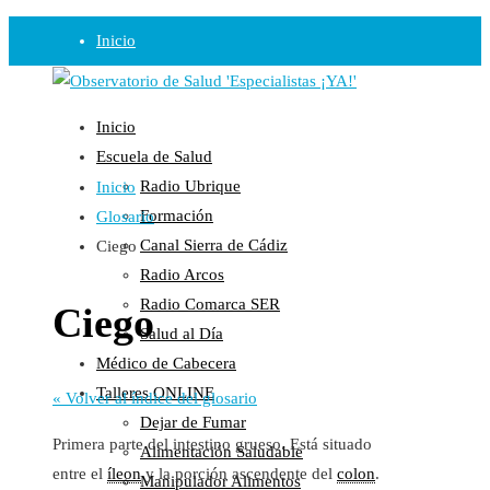
Inicio
Observatorio
Inicio
Opinión
Escuela de Salud
Radio Ubrique
Inicio
Radio
Formación
Glosario
Guadalinfo Salud
Canal Sierra de Cádiz
Ciego
Radio Guadalete
Radio Arcos
COPE Pontevedra
Radio Comarca SER
Ciego
Salud en Radio Ubrique
Salud al Día
Salud en Verano
Médico de Cabecera
Plataforma
Talleres ONLINE
« Volver al índice del glosario
Dejar de Fumar
Manifiestos
Primera parte del intestino grueso. Está situado
Alimentación Saludable
Comunicados
entre el
íleon
y la porción ascendente del
colon
.
Manipulador Alimentos
En nuestra Web