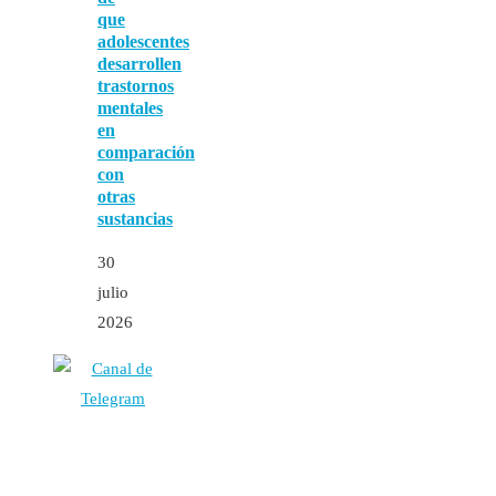
que
adolescentes
desarrollen
trastornos
mentales
en
comparación
con
otras
sustancias
30
julio
2026
Autores
Contacto