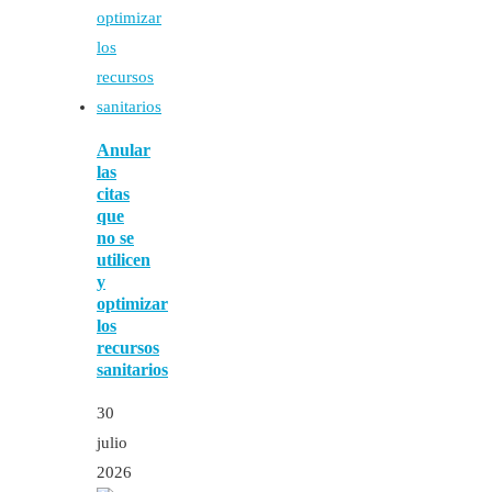
Anular
las
citas
que
no se
utilicen
y
optimizar
los
recursos
sanitarios
30
julio
2026