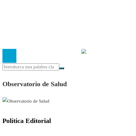
Política Editorial
Cookies
El
Observatorio de Salud 'Especialistas ¡YA!'
es una asociaci
inscrita en el Registro de Asociaciones de Andalucía con el nú
14.473 de la sección 1 con estos
Estatutos
Observatorio de Salud
Política Editorial