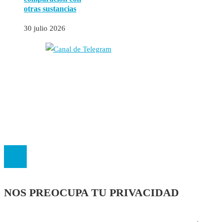
otras sustancias
30 julio 2026
Autores
Contacto
Política Editorial
Cookies
El
Observatorio de Salud 'Especialistas ¡YA!'
es una asociación insc
NOS PREOCUPA TU PRIVACIDAD