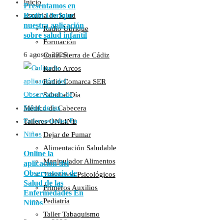
Inicio
Presentamos en
Radio Ubrique
Escuela de Salud
nuestra aplicación
Radio Ubrique
sobre salud infantil
Formación
6 agosto 2026
Canal Sierra de Cádiz
Radio Arcos
Radio Comarca SER
Salud al Día
Médico de Cabecera
Talleres ONLINE
Dejar de Fumar
Alimentación Saludable
Online la
Manipulador Alimentos
aplicación del
Observatorio de
Trastornos Psicológicos
Salud de las
Primeros Auxilios
Enfermedades En
Pediatría
Niños
Taller Tabaquismo