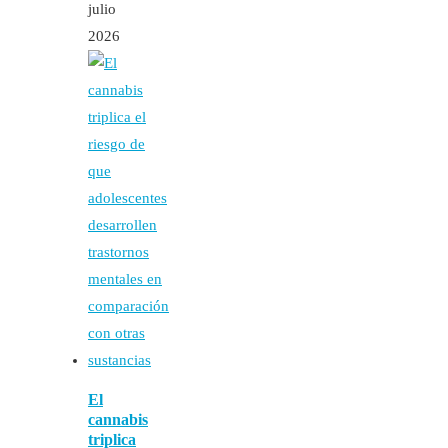
julio
2026
El
cannabis
triplica