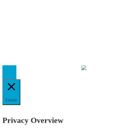
Autores
Contacto
Política Editorial
Cookies
El
Observatorio de Salud 'Especialistas ¡YA!'
es una asociaci
inscrita en el Registro de Asociaciones de Andalucía con el nú
14.473 de la sección 1 con estos
Estatutos
Cerrar
Privacy Overview