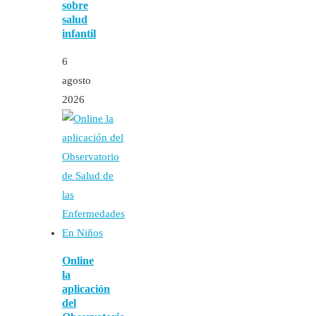
sobre
salud
infantil
6
agosto
2026
Online
la
aplicación
del