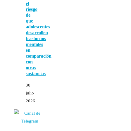
el
riesgo
de
que
adolescentes
desarrollen
trastornos
mentales
en
comparación
con
otras
sustancias
30
julio
2026