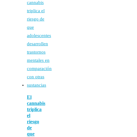
El
cannabis
triplica
el
riesgo
de
que