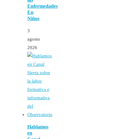
Enfermedades
En
Niños
3
agosto
2026
Hablamos
en