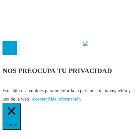
Cookies
El
Observatorio de Salud 'Especialistas ¡YA!'
es una asociaci
inscrita en el Registro de Asociaciones de Andalucía con el nú
14.473 de la sección 1 con estos
Estatutos
NOS PREOCUPA TU PRIVACIDAD
Este sitio usa cookies para mejorar la experiencia de navegación y
uso de la web.
Aceptar
Más información
Cerrar