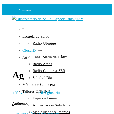
Inicio
Observatorio
Inicio
Opinión
Escuela de Salud
Radio Ubrique
Inicio
Radio
Formación
Glosario
Guadalinfo Salud
Canal Sierra de Cádiz
Ag
Radio Guadalete
Radio Arcos
COPE Pontevedra
Radio Comarca SER
Ag
Salud en Radio Ubrique
Salud al Día
Salud en Verano
Médico de Cabecera
Plataforma
Talleres ONLINE
« Volver al índice del glosario
Dejar de Fumar
Manifiestos
Antígeno
.
Alimentación Saludable
Comunicados
Manipulador Alimentos
En nuestra Web