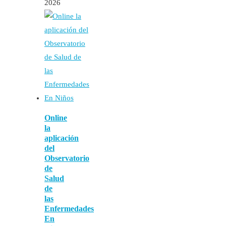
2026
Online
la
aplicación
del
Observatorio
de
Salud
de
las
Enfermedades
En