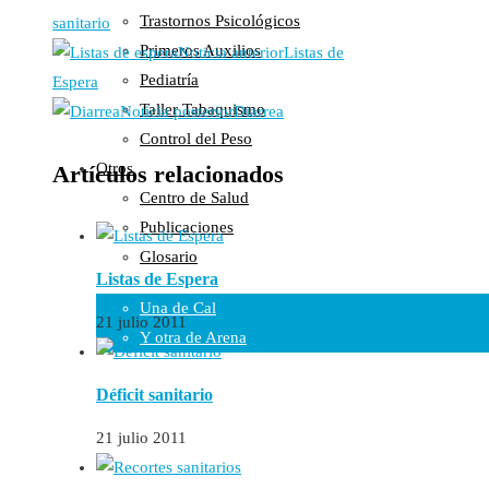
Trastornos Psicológicos
Colaboraciones
sanitario
Primeros Auxilios
Cartas al Director
Noticia anterior
Listas de
Pediatría
Medios de Comunicación
Espera
Taller Tabaquismo
Otros
Noticia posterior
Diarrea
Control del Peso
Vídeos
Otros
Artículos relacionados
Audio
Centro de Salud
Cara Oscura Sanidad
Publicaciones
Humor
Glosario
Cal y Arena
Listas de Espera
Una de Cal
21 julio 2011
Y otra de Arena
Noticias Sanitarias
Déficit sanitario
Enlaces
21 julio 2011
Newsletter