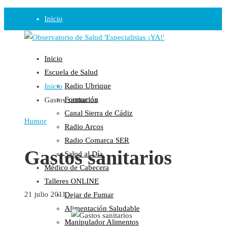
Inicio
Observatorio
Inicio
Opinión
Escuela de Salud
Radio Ubrique
Inicio
Radio
Formación
Gastos sanitarios
Guadalinfo Salud
Canal Sierra de Cádiz
Radio Guadalete
Humor
Radio Arcos
COPE Pontevedra
Radio Comarca SER
Salud en Radio Ubrique
Gastos sanitarios
Salud al Día
Salud en Verano
Médico de Cabecera
Plataforma
Talleres ONLINE
21 julio 2011
Dejar de Fumar
Manifiestos
Alimentación Saludable
Comunicados
Manipulador Alimentos
En nuestra Web