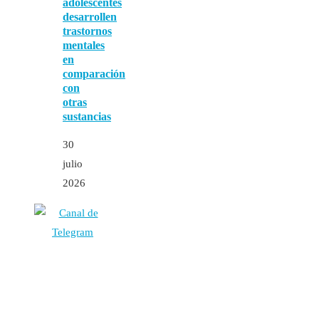
adolescentes
desarrollen
trastornos
mentales
en
comparación
con
otras
sustancias
30
julio
2026
Autores
Contacto
Política Editorial