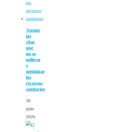
Anular
las
citas
que
no se
utilicen
y
optimizar
los
recursos
sanitarios
30
julio
2026