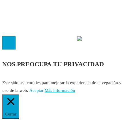
Cookies
El
Observatorio de Salud 'Especialistas ¡YA!'
es una asociaci
inscrita en el Registro de Asociaciones de Andalucía con el nú
14.473 de la sección 1 con estos
Estatutos
NOS PREOCUPA TU PRIVACIDAD
Este sitio usa cookies para mejorar la experiencia de navegación y
uso de la web.
Aceptar
Más información
Cerrar