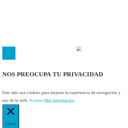
Política Editorial
Cookies
El
Observatorio de Salud 'Especialistas ¡YA!'
es una asociaci
inscrita en el Registro de Asociaciones de Andalucía con el nú
14.473 de la sección 1 con estos
Estatutos
NOS PREOCUPA TU PRIVACIDAD
Este sitio usa cookies para mejorar la experiencia de navegación y
uso de la web.
Aceptar
Más información
Cerrar