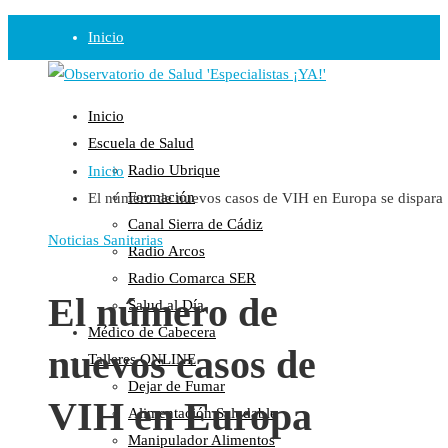
Inicio
Observatorio
Inicio
Opinión
Escuela de Salud
Radio Ubrique
Inicio
Radio
Formación
El número de nuevos casos de VIH en Europa se dispara
Guadalinfo Salud
Canal Sierra de Cádiz
Radio Guadalete
Noticias Sanitarias
Radio Arcos
COPE Pontevedra
Radio Comarca SER
Salud en Radio Ubrique
El número de
Salud al Día
Salud en Verano
Médico de Cabecera
nuevos casos de
Plataforma
Talleres ONLINE
Dejar de Fumar
Manifiestos
VIH en Europa
Alimentación Saludable
Comunicados
Manipulador Alimentos
En nuestra Web