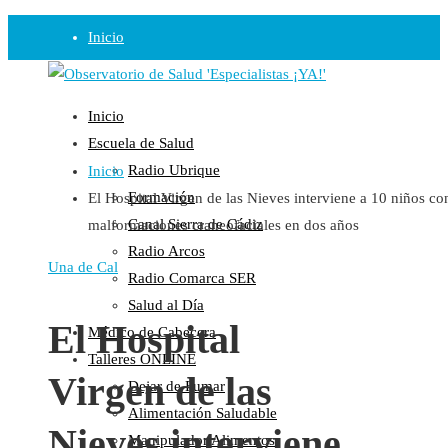
Inicio
Observatorio
Inicio
Opinión
Escuela de Salud
Radio Ubrique
Inicio
Radio
Formación
El Hospital Virgen de las Nieves interviene a 10 niños co
Guadalinfo Salud
Canal Sierra de Cádiz
malformaciones craneofaciales en dos años
Radio Guadalete
Radio Arcos
COPE Pontevedra
Una de Cal
Radio Comarca SER
Salud en Radio Ubrique
Salud al Día
Salud en Verano
El Hospital
Médico de Cabecera
Plataforma
Talleres ONLINE
Virgen de las
Dejar de Fumar
Manifiestos
Alimentación Saludable
Comunicados
Nieves interviene
Manipulador Alimentos
En nuestra Web