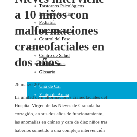
Trastornos Psicológicos
Colaboraciones
a 10 niños con
Primeros Auxilios
Cartas al Director
Pediatría
Medios de Comunicación
malformaciones
Taller Tabaquismo
Otros
Control del Peso
Vídeos
craneofaciales en
Otros
Audio
Centro de Salud
Cara Oscura Sanidad
dos años
Publicaciones
Humor
Glosario
Cal y Arena
28 marzo 2013
Una de Cal
Y otra de Arena
La unidad de malformaciones craneofaciales del
Noticias Sanitarias
Hospital Virgen de las Nieves de Granada ha
corregido, en sus dos años de funcionamiento,
Enlaces
las anomalías en cráneo y cara de diez niños tras
haberlos sometido a una compleja intervención
Newsletter