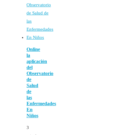
Online
la
aplicación
del
Observatorio
de
Salud
de
las
Enfermedades
En
Niños
3