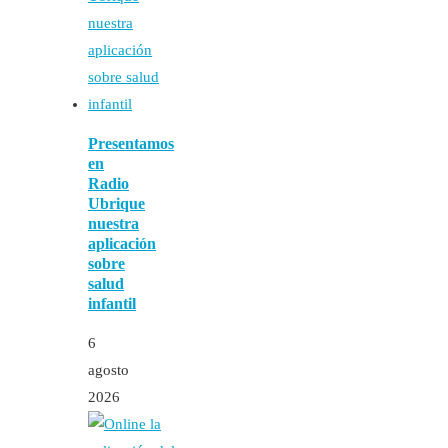
Presentamos
en
Radio
Ubrique
nuestra
aplicación
sobre
salud
infantil
6
agosto
2026