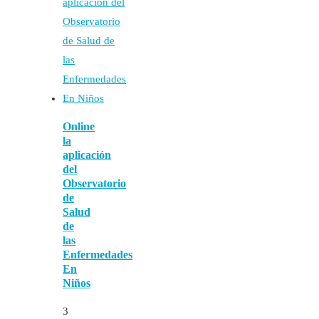
Online
la
aplicación
del
Observatorio
de
Salud
de
las
Enfermedades
En
Niños
3