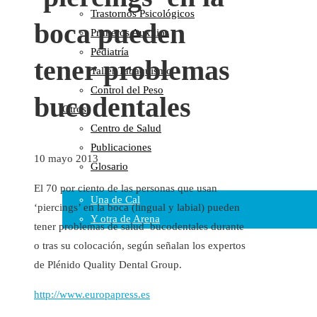
Trastornos Psicológicos
Colaboraciones
boca pueden
Primeros Auxilios
Cartas al Director
Pediatría
Medios de Comunicación
tener problemas
Taller Tabaquismo
Otros
Control del Peso
Vídeos
bucodentales
Otros
Audio
Centro de Salud
Cara Oscura Sanidad
Publicaciones
Humor
10 mayo 2013
Glosario
Cal y Arena
El 70 por ciento de las personas que usan
Una de Cal
‘piercings’ en la boca (lingual y labial) pueden
Y otra de Arena
tener problemas de salud bucodentales durante
Noticias Sanitarias
o tras su colocación, según señalan los expertos
de Plénido Quality Dental Group.
Enlaces
http://www.europapress.es
Newsletter