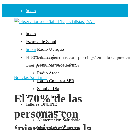
Inicio
Observatorio
Inicio
Opinión
Escuela de Salud
Radio Ubrique
Inicio
Radio
Formación
El 70% de las personas con ‘piercings’ en la boca pueden
Guadalinfo Salud
Canal Sierra de Cádiz
tener problemas bucodentales
Radio Guadalete
Radio Arcos
COPE Pontevedra
Noticias Sanitarias
Radio Comarca SER
Salud en Radio Ubrique
Salud al Día
Salud en Verano
El 70% de las
Médico de Cabecera
Plataforma
Talleres ONLINE
personas con
Dejar de Fumar
Manifiestos
Alimentación Saludable
Comunicados
‘piercings’ en la
Manipulador Alimentos
En nuestra Web