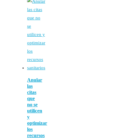
Anular
las
citas
que
no se
utilicen
y
optimizar
los
recursos