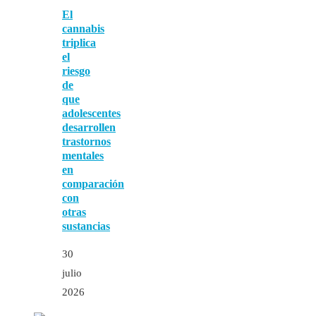
El
cannabis
triplica
el
riesgo
de
que
adolescentes
desarrollen
trastornos
mentales
en
comparación
con
otras
sustancias
30
julio
2026