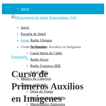
Inicio
Observatorio
Inicio
Opinión
Escuela de Salud
Radio Ubrique
Inicio
Radio
Formación
Curso de Primeros Auxilios en Imágenes
Guadalinfo Salud
Canal Sierra de Cádiz
Radio Guadalete
Formación
Radio Arcos
COPE Pontevedra
Radio Comarca SER
Salud en Radio Ubrique
Curso de
Salud al Día
Salud en Verano
Médico de Cabecera
Primeros Auxilios
Plataforma
Talleres ONLINE
Dejar de Fumar
Manifiestos
en Imágenes
Alimentación Saludable
Comunicados
Manipulador Alimentos
En nuestra Web