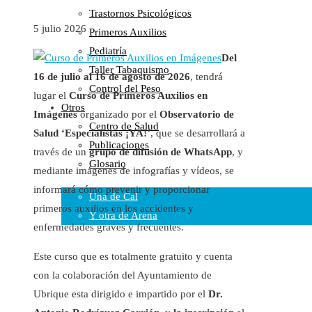
Trastornos Psicológicos
Colaboraciones
5 julio 2026
Primeros Auxilios
Cartas al Director
Pediatría
Medios de Comunicación
Del
Taller Tabaquismo
Otros
16 de julio al 16 de agosto de 2026
, tendrá
Control del Peso
Vídeos
lugar el
Curso de Primeros Auxilios en
Otros
Audio
Imágenes
organizado por el
Observatorio de
Centro de Salud
Cara Oscura Sanidad
Salud ‘Especialistas ¡YA!’
, que se desarrollará a
Publicaciones
Humor
través de un
grupo de difusión de WhatsApp
, y
Glosario
mediante imágenes de infografías y vídeos, se
Cal y Arena
informará cómo prevenir y proporcionar
Una de Cal
primeros auxilios en los accidentes y
Y otra de Arena
enfermedades graves y frecuentes.
Noticias Sanitarias
Este curso que es totalmente gratuito y cuenta
Enlaces
con la colaboración del Ayuntamiento de
Ubrique esta dirigido e impartido por el
Dr.
Newsletter