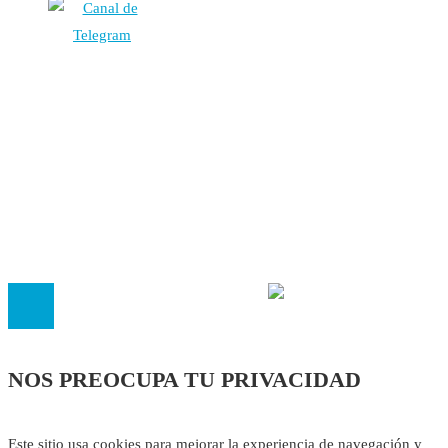
Autores
Contacto
Política Editorial
Cookies
El
Observatorio de Salud 'Especialistas ¡YA!'
es una asociaci
inscrita en el Registro de Asociaciones de Andalucía con el nú
14.473 de la sección 1 con estos
Estatutos
NOS PREOCUPA TU PRIVACIDAD
Este sitio usa cookies para mejorar la experiencia de navegación y