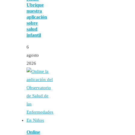
Ubrique
nuestra
aplicación
sobre
salud
infantil
6
agosto
2026
Online