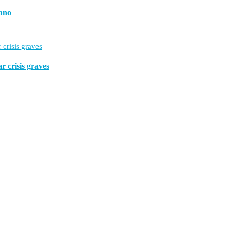
rano
r crisis graves