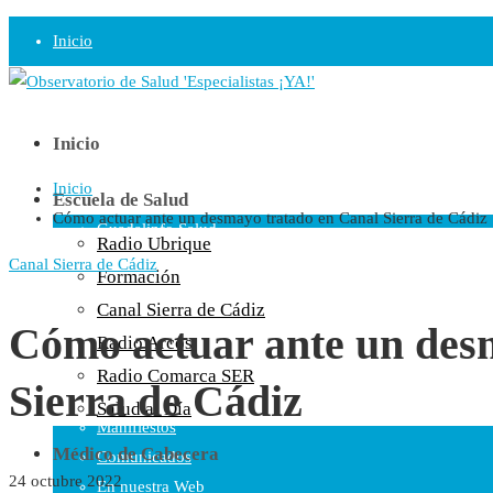
Inicio
Observatorio
Opinión
Inicio
Inicio
Radio
Escuela de Salud
Cómo actuar ante un desmayo tratado en Canal Sierra de Cádiz
Guadalinfo Salud
Radio Ubrique
Radio Guadalete
Canal Sierra de Cádiz
Formación
COPE Pontevedra
Canal Sierra de Cádiz
Salud en Radio Ubrique
Cómo actuar ante un des
Radio Arcos
Salud en Verano
Radio Comarca SER
Sierra de Cádiz
Plataforma
Salud al Día
Manifiestos
Médico de Cabecera
Comunicados
24 octubre 2022
En nuestra Web