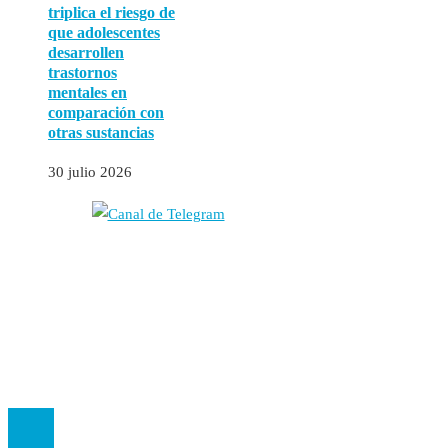
triplica el riesgo de
que adolescentes
desarrollen
trastornos
mentales en
comparación con
otras sustancias
30 julio 2026
Autores
Contacto
Política Editorial
Cookies
El
Observatorio de Salud 'Especialistas ¡YA!'
es una asociación insc