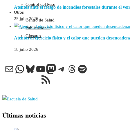
Control del Peso
Atentos ante el riesgo de incendios forestales durante el ve
Otros
25 julio 2026
Centro de Salud
Publicaciones
Glosario
Atentos al ejercicio físico y el calor que pueden desencadena
18 julio 2026
Correo electrónico
WhatsApp
Bluesky
YouTube
Mastodon
Telegram
Threads
Spotify
Feed RSS
Últimas noticias