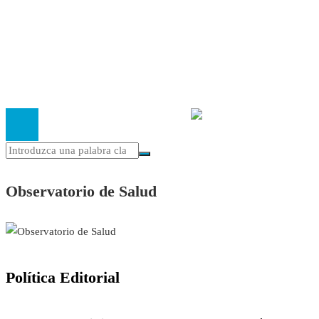
Política Editorial
Cookies
El
Observatorio de Salud 'Especialistas ¡YA!'
es una asociaci
inscrita en el Registro de Asociaciones de Andalucía con el nú
14.473 de la sección 1 con estos
Estatutos
Observatorio de Salud
Política Editorial