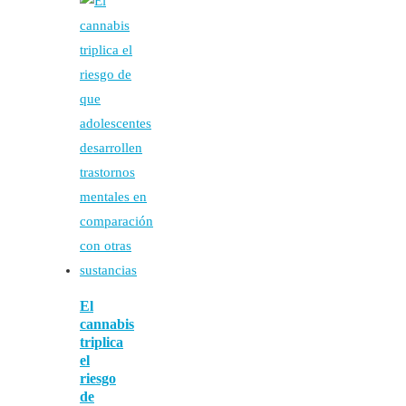
El
cannabis
triplica
el
riesgo
de