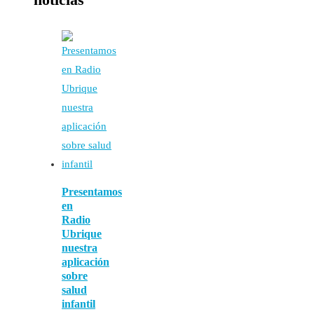
Presentamos
en
Radio
Ubrique
nuestra
aplicación
sobre
salud
infantil