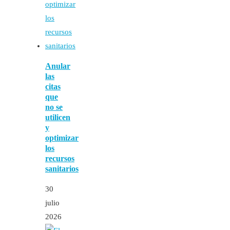
Anular
las
citas
que
no se
utilicen
y
optimizar
los
recursos
sanitarios
30
julio
2026