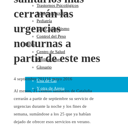
Trastornos Psicológicos
Colaboraciones
cerrarán las
Primeros Auxilios
Cartas al Director
Pediatría
Medios de Comunicación
urgencias
Taller Tabaquismo
Otros
Control del Peso
Vídeos
nocturnas a
Otros
Audio
Centro de Salud
Cara Oscura Sanidad
partir de este mes
Publicaciones
Humor
Glosario
Cal y Arena
4 septiembre 2011
16 mayo 2016
Una de Cal
Y otra de Arena
Al menos, 21 centros sanitarios de Cataluña
Noticias Sanitarias
cerrarán a partir de septiembre su servicio de
urgencias durante la noche y los fines de
Enlaces
semana, sumándose a los 25 que ya habían
dejado de ofrecer esos servicios en verano.
Newsletter