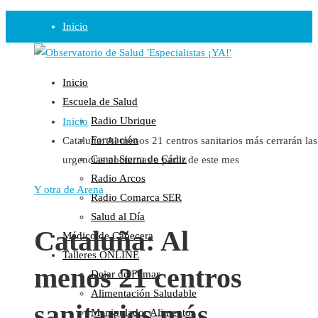
Inicio
Observatorio
Inicio
Opinión
Escuela de Salud
Radio Ubrique
Inicio
Radio
Formación
Cataluña: Al menos 21 centros sanitarios más cerrarán las
Guadalinfo Salud
Canal Sierra de Cádiz
urgencias nocturnas a partir de este mes
Radio Guadalete
Radio Arcos
COPE Pontevedra
Y otra de Arena
Radio Comarca SER
Salud en Radio Ubrique
Salud al Día
Salud en Verano
Cataluña: Al
Médico de Cabecera
Plataforma
Talleres ONLINE
menos 21 centros
Dejar de Fumar
Manifiestos
Alimentación Saludable
Comunicados
sanitarios más
Manipulador Alimentos
En nuestra Web