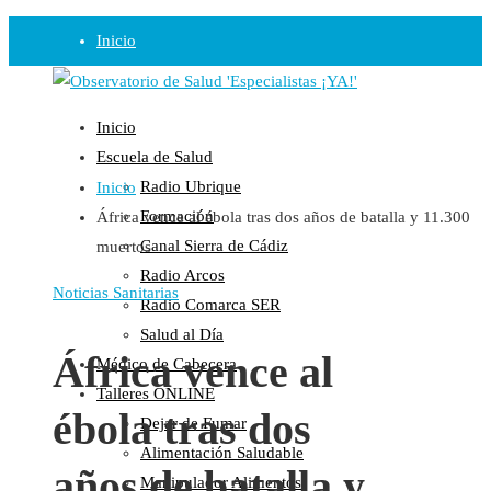
Inicio
Observatorio
Inicio
Opinión
Escuela de Salud
Radio Ubrique
Inicio
Radio
Formación
África vence al ébola tras dos años de batalla y 11.300
Guadalinfo Salud
Canal Sierra de Cádiz
muertos
Radio Guadalete
Radio Arcos
COPE Pontevedra
Noticias Sanitarias
Radio Comarca SER
Salud en Radio Ubrique
Salud al Día
Salud en Verano
África vence al
Médico de Cabecera
Plataforma
Talleres ONLINE
ébola tras dos
Dejar de Fumar
Manifiestos
Alimentación Saludable
Comunicados
años de batalla y
Manipulador Alimentos
En nuestra Web