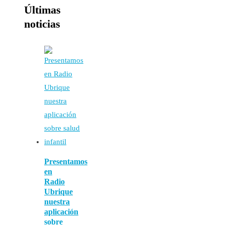
Últimas
noticias
Presentamos
en
Radio
Ubrique
nuestra
aplicación
sobre