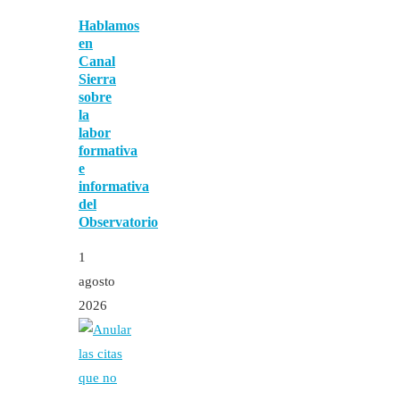
Hablamos
en
Canal
Sierra
sobre
la
labor
formativa
e
informativa
del
Observatorio
1
agosto
2026