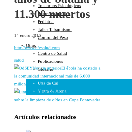
Trastornos Psicológicos
Colaboraciones
11.300 muertos
Primeros Auxilios
Cartas al Director
Pediatría
Medios de Comunicación
Taller Tabaquismo
Otros
14 enero 2016
Control del Peso
Vídeos
Otros
Audio
http://www.efesalud.com
Centro de Salud
Cara Oscura Sanidad
salud
Publicaciones
Humor
Noticia anterior
El ébola ha costado a
Glosario
Cal y Arena
la comunidad internacional más de 6.000
Una de Cal
millones de euros
Y otra de Arena
Noticia posterior
Hablamos
sobre la limpieza de oídos en Cope Pontevedra
Noticias Sanitarias
Enlaces
Artículos relacionados
Newsletter