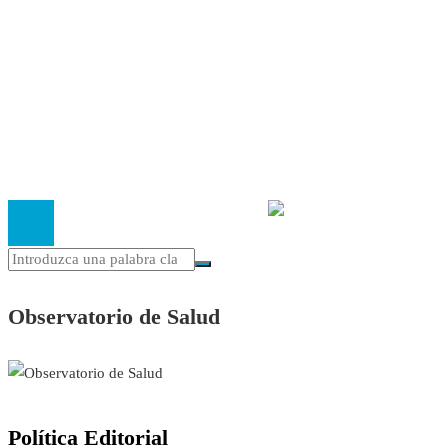
Contacto
Política Editorial
Cookies
El
Observatorio de Salud 'Especialistas ¡YA!'
es una asociaci
inscrita en el Registro de Asociaciones de Andalucía con el nú
14.473 de la sección 1 con estos
Estatutos
Observatorio de Salud
Política Editorial