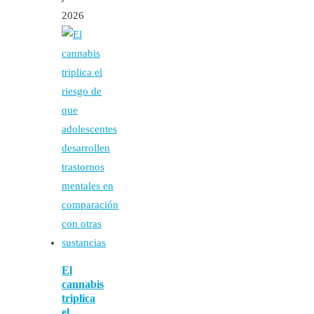
2026
El
cannabis
triplica
el