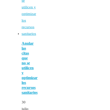
Anular
las
citas
que
no se
utilicen
y
optimizar
los
recursos
sanitarios
30
julio