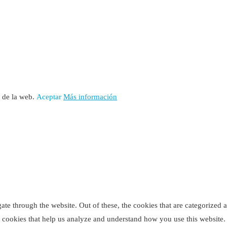
rita en el Registro de Asociaciones de Andalucía con el número 14.473 
o de la web.
Aceptar
Más información
e through the website. Out of these, the cookies that are categorized as
ty cookies that help us analyze and understand how you use this website