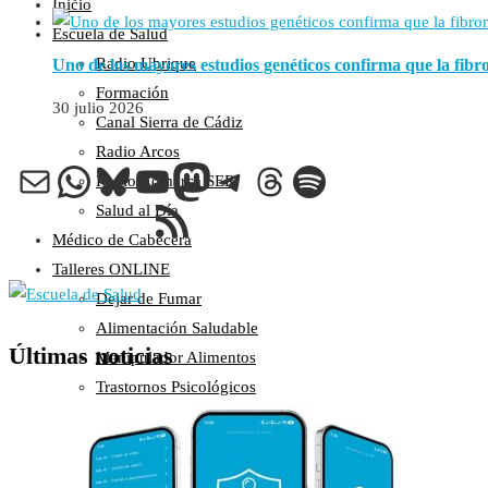
Inicio
Escuela de Salud
Radio Ubrique
Uno de los mayores estudios genéticos confirma que la fib
Formación
30 julio 2026
Canal Sierra de Cádiz
Radio Arcos
Correo electrónico
WhatsApp
Bluesky
YouTube
Mastodon
Telegram
Threads
Spotify
Radio Comarca SER
Feed RSS
Salud al Día
Médico de Cabecera
Talleres ONLINE
Dejar de Fumar
Alimentación Saludable
Últimas noticias
Manipulador Alimentos
Trastornos Psicológicos
Primeros Auxilios
Pediatría
Taller Tabaquismo