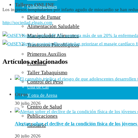
Talleres ONLINE
Colaboraciones
Los ingresos hospitalarios por infarto agudo de miocardio se han red
Cartas al Director
Dejar de Fumar
http://sociedad.elpais.com
Medios de Comunicación
Alimentación Saludable
Otros
Manipulador Alimentos
Noticia anterior
El frío aumenta más de un 20% la enfermeda
Vídeos
Noticia posterior
Recomiendan priorizar el masaje cardíaco f
Trastornos Psicológicos
Audio
Primeros Auxilios
Cara Oscura Sanidad
Artículos relacionados
Pediatría
Humor
Taller Tabaquismo
Cal y Arena
Control del Peso
Una de Cal
El cannabis triplica el riesgo de que adolescentes desarrol
Otros
Y otra de Arena
30 julio 2026
Noticias Sanitarias
Centro de Salud
Publicaciones
Enlaces
Alertan sobre el declive de la condición física de los jóvene
Glosario
Newsletter
30 julio 2026