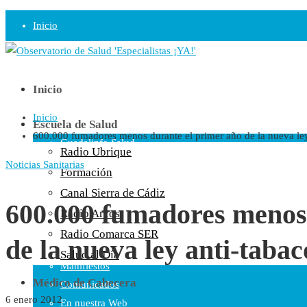
Inicio
Observatorio
Opinión
Inicio
Inicio
Radio
Escuela de Salud
600.000 fumadores menos durante el primer año de la nueva ley
Guadalinfo Salud
Radio Ubrique
Radio Guadalete
Noticias Sanitarias
Formación
COPE Pontevedra
Canal Sierra de Cádiz
Salud en Radio Ubrique
600.000 fumadores menos 
Radio Arcos
Salud en Verano
Radio Comarca SER
de la nueva ley anti-tabac
Plataforma
Salud al Día
Manifiestos
Médico de Cabecera
Comunicados
6 enero 2012
En nuestra Web