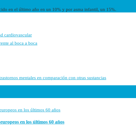
ucido en el último año en un 10% y por asma infantil, un 15%.
d cardiovascular
rente al boca a boca
len trastornos mentales en comparación con otras sustancias
s europeos en los últimos 60 años