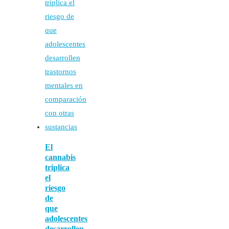
El
cannabis
triplica
el
riesgo
de
que
adolescentes
desarrollen