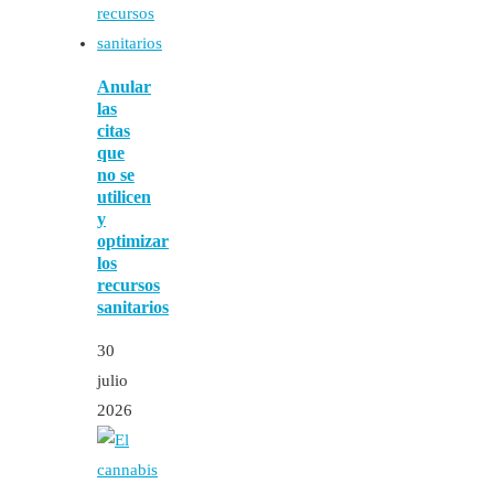
Anular
las
citas
que
no se
utilicen
y
optimizar
los
recursos
sanitarios
30
julio
2026