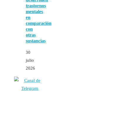
trastornos
mentales
en
comparación
con
otras
sustancias
30
julio
2026
Autores
Contacto
Política Editorial
Cookies