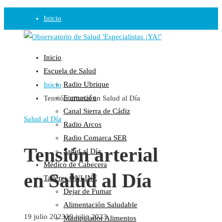
Inicio
Observatorio
Inicio
Opinión
Escuela de Salud
Radio Ubrique
Inicio
Radio
Formación
Tensión arterial en Salud al Día
Guadalinfo Salud
Canal Sierra de Cádiz
Radio Guadalete
Salud al Día
Radio Arcos
COPE Pontevedra
Radio Comarca SER
Salud en Radio Ubrique
Tensión arterial
Salud al Día
Salud en Verano
Médico de Cabecera
en Salud al Día
Plataforma
Talleres ONLINE
Dejar de Fumar
Manifiestos
Alimentación Saludable
Comunicados
19 julio 2023
19 julio 2023
Manipulador Alimentos
En nuestra Web