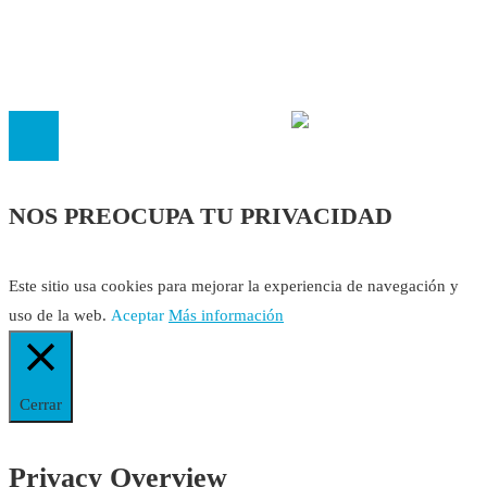
El
Observatorio de Salud 'Especialistas ¡YA!'
es una asociaci
inscrita en el Registro de Asociaciones de Andalucía con el nú
14.473 de la sección 1 con estos
Estatutos
NOS PREOCUPA TU PRIVACIDAD
Este sitio usa cookies para mejorar la experiencia de navegación y
uso de la web.
Aceptar
Más información
Cerrar
Privacy Overview