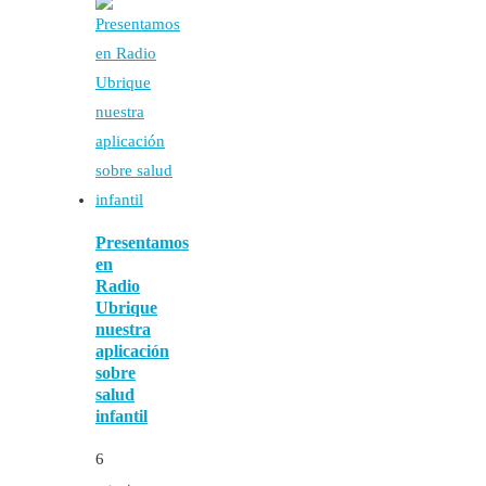
Presentamos
en
Radio
Ubrique
nuestra
aplicación
sobre
salud
infantil
6