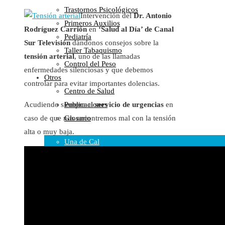
Trastornos Psicológicos
Colaboraciones
Intervención del
Dr. Antonio
Primeros Auxilios
Cartas al Director
Rodríguez Carrión
en
‘Salud al Día’ de Canal
Pediatría
Medios de Comunicación
Sur Televisión
dándonos consejos sobre la
Taller Tabaquismo
Otros
tensión arterial
, uno de las llamadas
Control del Peso
Vídeos
enfermedades silenciosas y que debemos
Otros
Audio
controlar para evitar importantes dolencias.
Centro de Salud
Cara Oscura Sanidad
Publicaciones
Acudiendo siempre al
servicio de urgencias
en
Humor
Glosario
caso de que nos encontremos mal con la tensión
Cal y Arena
alta o muy baja.
Una de Cal
Y otra de Arena
Noticias Sanitarias
Enlaces
Newsletter