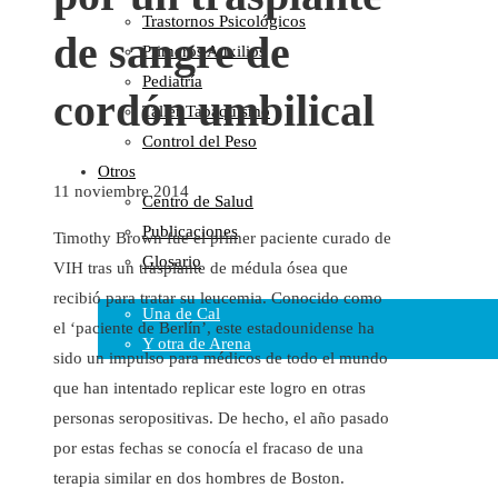
Trastornos Psicológicos
Colaboraciones
de sangre de
Primeros Auxilios
Cartas al Director
Pediatría
Medios de Comunicación
cordón umbilical
Taller Tabaquismo
Otros
Control del Peso
Vídeos
Otros
Audio
11 noviembre 2014
Centro de Salud
Cara Oscura Sanidad
Publicaciones
Humor
Timothy Brown fue el primer paciente curado de
Glosario
VIH tras un trasplante de médula ósea que
Cal y Arena
recibió para tratar su leucemia. Conocido como
Una de Cal
el ‘paciente de Berlín’, este estadounidense ha
Y otra de Arena
sido un impulso para médicos de todo el mundo
Noticias Sanitarias
que han intentado replicar este logro en otras
personas seropositivas. De hecho, el año pasado
Enlaces
por estas fechas se conocía el fracaso de una
terapia similar en dos hombres de Boston.
Newsletter