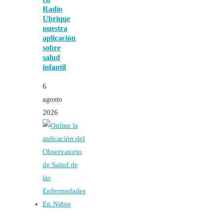
Radio
Ubrique
nuestra
aplicación
sobre
salud
infantil
6
agosto
2026