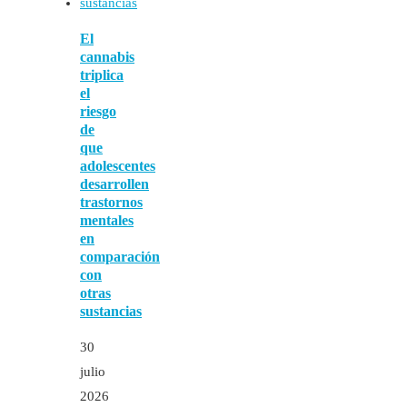
El
cannabis
triplica
el
riesgo
de
que
adolescentes
desarrollen
trastornos
mentales
en
comparación
con
otras
sustancias
30
julio
2026