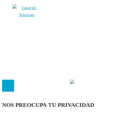
Autores
Contacto
Política Editorial
Cookies
El
Observatorio de Salud 'Especialistas ¡YA!'
es una asociaci
inscrita en el Registro de Asociaciones de Andalucía con el nú
14.473 de la sección 1 con estos
Estatutos
NOS PREOCUPA TU PRIVACIDAD