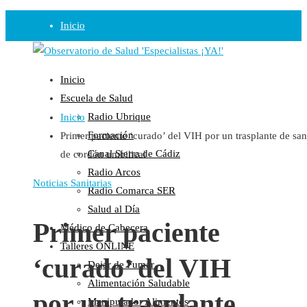
Inicio
Observatorio
Inicio
Opinión
Escuela de Salud
Radio Ubrique
Inicio
Radio
Formación
Primer paciente ‘curado’ del VIH por un trasplante de sa
Guadalinfo Salud
Canal Sierra de Cádiz
de cordón umbilical
Radio Guadalete
Radio Arcos
COPE Pontevedra
Noticias Sanitarias
Radio Comarca SER
Salud en Radio Ubrique
Salud al Día
Salud en Verano
Primer paciente
Médico de Cabecera
Plataforma
Talleres ONLINE
‘curado’ del VIH
Dejar de Fumar
Manifiestos
Alimentación Saludable
Comunicados
por un trasplante
Manipulador Alimentos
En nuestra Web