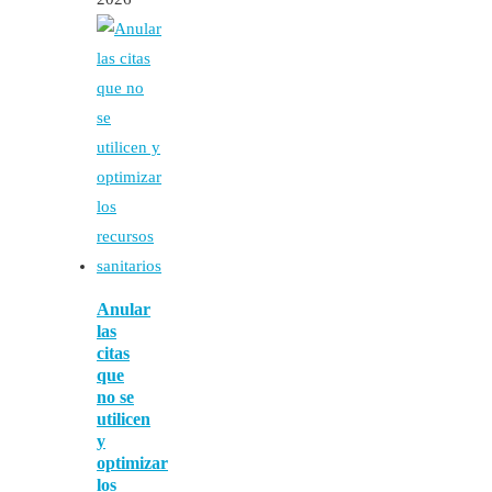
Anular
las
citas
que
no se
utilicen
y
optimizar
los