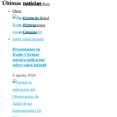
Últimas noticias
Control del Peso
Otros
Centro de Salud
Publicaciones
Glosario
Presentamos en
Radio Ubrique
nuestra aplicación
sobre salud infantil
6 agosto 2026