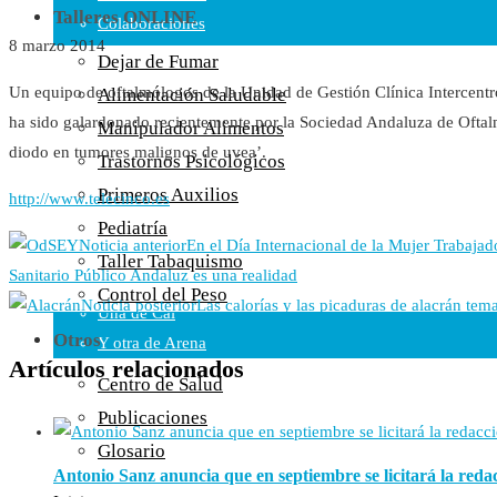
Talleres ONLINE
Colaboraciones
8 marzo 2014
Cartas al Director
Dejar de Fumar
Medios de Comunicación
Un equipo de oftalmólogos de la Unidad de Gestión Clínica Intercentr
Alimentación Saludable
Otros
ha sido galardonado recientemente por la Sociedad Andaluza de Oftalm
Manipulador Alimentos
Vídeos
diodo en tumores malignos de uvea’.
Trastornos Psicológicos
Audio
Primeros Auxilios
http://www.telecinco.es
Cara Oscura Sanidad
Pediatría
Humor
Noticia anterior
En el Día Internacional de la Mujer Trabajad
Taller Tabaquismo
Cal y Arena
Sanitario Público Andaluz es una realidad
Control del Peso
Noticia posterior
Las calorías y las picaduras de alacrán tem
Una de Cal
Otros
Y otra de Arena
Artículos relacionados
Noticias Sanitarias
Centro de Salud
Publicaciones
Enlaces
Glosario
Antonio Sanz anuncia que en septiembre se licitará la reda
Newsletter