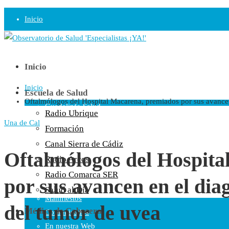
Inicio
Observatorio
Opinión
Inicio
Inicio
Radio
Escuela de Salud
Oftalmólogos del Hospital Macarena, premiados por sus avancen
Guadalinfo Salud
Radio Ubrique
Radio Guadalete
Una de Cal
Formación
COPE Pontevedra
Canal Sierra de Cádiz
Salud en Radio Ubrique
Oftalmólogos del Hospita
Radio Arcos
Salud en Verano
Radio Comarca SER
por sus avancen en el dia
Plataforma
Salud al Día
Manifiestos
del tumor de uvea
Médico de Cabecera
Comunicados
En nuestra Web