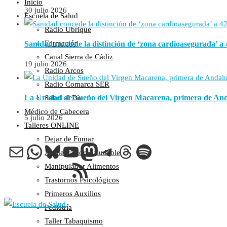
Inicio
30 julio 2026
Escuela de Salud
Radio Ubrique
Formación
Sanidad concede la distinción de ‘zona cardioasegurada’ a 
Canal Sierra de Cádiz
19 julio 2026
Radio Arcos
Radio Comarca SER
La Unidad de Sueño del Virgen Macarena, primera de Andal
Salud al Día
Médico de Cabecera
5 julio 2026
Talleres ONLINE
Dejar de Fumar
Correo electrónico
WhatsApp
Bluesky
YouTube
Mastodon
Telegram
Threads
Spotify
Alimentación Saludable
Feed RSS
Manipulador Alimentos
Trastornos Psicológicos
Primeros Auxilios
Pediatría
Taller Tabaquismo