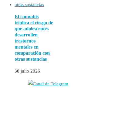
El cannabis
triplica el riesgo de
que adolescentes
desarrollen
trastornos
mentales en
comparación con
otras sustancias
30 julio 2026
Autores
Contacto
Política Editorial
Cookies
El
Observatorio de Salud 'Especialistas ¡YA!'
es una asociación insc