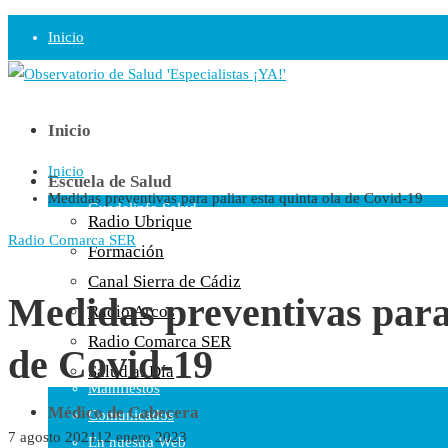
Inicio
Observatorio
Opinión
Inicio
Inicio
Radio
Escuela de Salud
Medidas preventivas para paliar esta quinta ola de Covid-19
Guadalinfo Salud
Radio Ubrique
Radio Guadalete
Radio Comarca SER
Formación
COPE Pontevedra
Canal Sierra de Cádiz
Salud en Radio Ubrique
Medidas preventivas para 
Radio Arcos
Salud en Verano
Radio Comarca SER
de Covid-19
Plataforma
Salud al Día
Manifiestos
Médico de Cabecera
Comunicados
7 agosto 2021
12 enero 2023
En nuestra Web