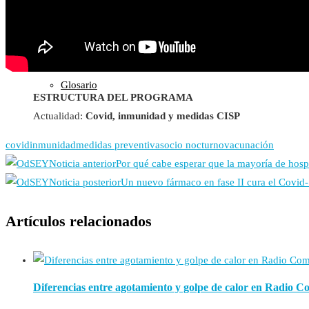
Control del Peso
Otros
Centro de Salud
Publicaciones
Glosario
ESTRUCTURA DEL PROGRAMA
Actualidad:
Covid, inmunidad y medidas CISP
covid
inmunidad
medidas preventivas
ocio nocturno
vacunación
Noticia anterior
Por qué cabe esperar que la mayoría de hosp
Noticia posterior
Un nuevo fármaco en fase II cura el Covid-
Artículos relacionados
Diferencias entre agotamiento y golpe de calor en Radio 