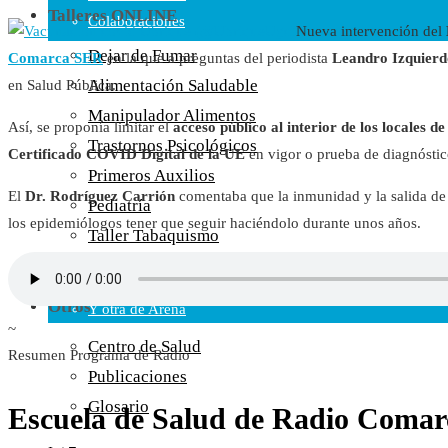
Talleres ONLINE
Colaboraciones
Nueva intervención del
Cartas al Director
Dejar de Fumar
Comarca SER
en la que a preguntas del periodista
Leandro Izquierd
Medios de Comunicación
Alimentación Saludable
en Salud Pública.
Otros
Manipulador Alimentos
Así, se proponía limitar el
acceso público al interior de los locales d
Vídeos
Trastornos Psicológicos
Certificado COVID Digital de la UE
en vigor o prueba de diagnóstic
Audio
Primeros Auxilios
Cara Oscura Sanidad
El
Dr. Rodríguez Carrión
comentaba que la inmunidad y la salida de e
Pediatría
Humor
los epidemiólogos tener que seguir haciéndolo durante unos años.
Taller Tabaquismo
Cal y Arena
Control del Peso
Una de Cal
Otros
Y otra de Arena
~
Noticias Sanitarias
Centro de Salud
Resumen Programa de Radio
Publicaciones
Enlaces
Glosario
Escuela de Salud de Radio Comar
Newsletter