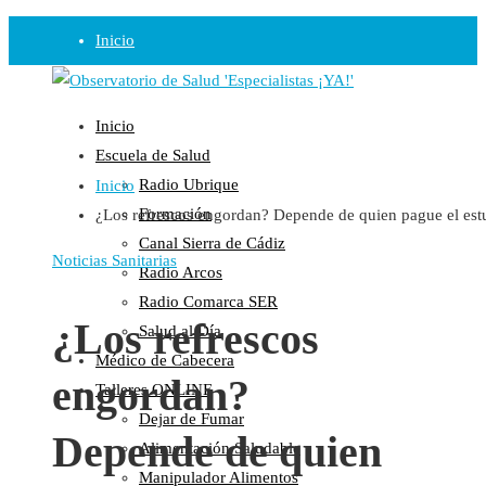
Inicio
Observatorio
Inicio
Opinión
Escuela de Salud
Radio Ubrique
Inicio
Radio
Formación
¿Los refrescos engordan? Depende de quien pague el est
Guadalinfo Salud
Canal Sierra de Cádiz
Radio Guadalete
Noticias Sanitarias
Radio Arcos
COPE Pontevedra
Radio Comarca SER
Salud en Radio Ubrique
¿Los refrescos
Salud al Día
Salud en Verano
Médico de Cabecera
engordan?
Plataforma
Talleres ONLINE
Dejar de Fumar
Manifiestos
Depende de quien
Alimentación Saludable
Comunicados
Manipulador Alimentos
En nuestra Web