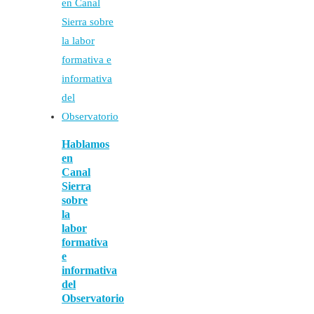
Hablamos
en
Canal
Sierra
sobre
la
labor
formativa
e
informativa
del
Observatorio