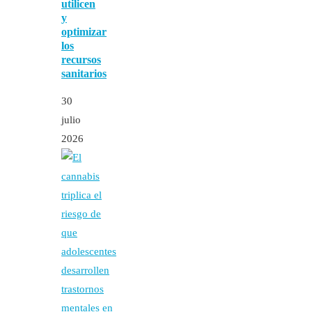
utilicen
y
optimizar
los
recursos
sanitarios
30
julio
2026