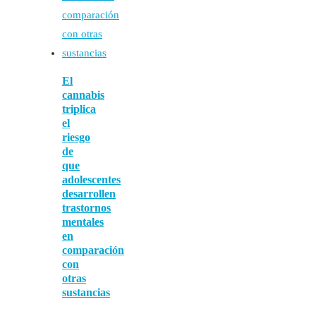
El
cannabis
triplica
el
riesgo
de
que
adolescentes
desarrollen
trastornos
mentales
en
comparación
con
otras
sustancias