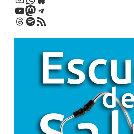
YouTube
Mastodon
Telegram
Threads
Spotify
Feed RSS