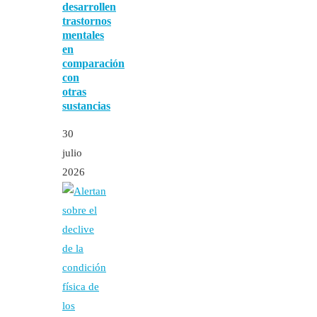
desarrollen
trastornos
mentales
en
comparación
con
otras
sustancias
30
julio
2026