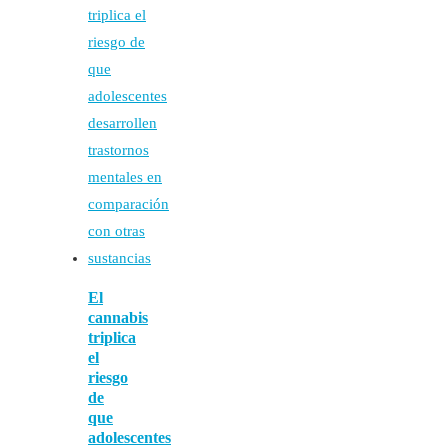
El
cannabis
triplica
el
riesgo
de
que
adolescentes