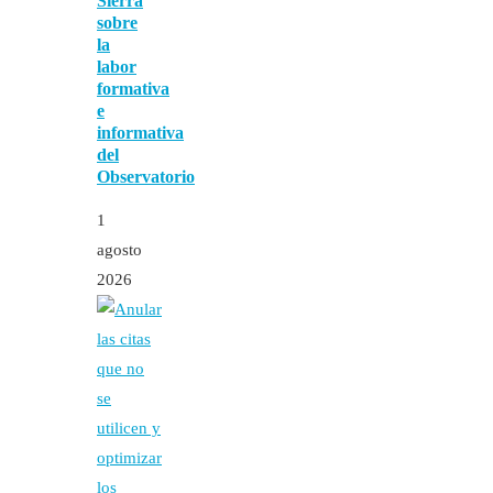
Sierra
sobre
la
labor
formativa
e
informativa
del
Observatorio
1
agosto
2026