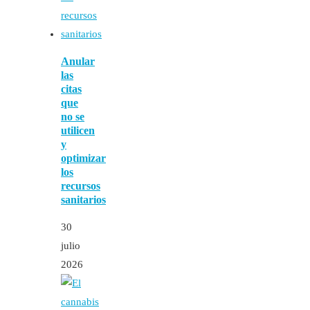
Anular
las
citas
que
no se
utilicen
y
optimizar
los
recursos
sanitarios
30
julio
2026