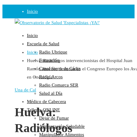
Inicio
Observatorio
Inicio
Opinión
Escuela de Salud
Radio Ubrique
Inicio
Radio
Formación
Huelva: Radiólogos intervencionistas del Hospital Juan
Guadalinfo Salud
Canal Sierra de Cádiz
Ramón Jiménez destacan en el Congreso Europeo los Av
Radio Guadalete
Radio Arcos
en Oncología
COPE Pontevedra
Radio Comarca SER
Salud en Radio Ubrique
Una de Cal
Salud al Día
Salud en Verano
Médico de Cabecera
Plataforma
Huelva:
Talleres ONLINE
Dejar de Fumar
Manifiestos
Radiólogos
Alimentación Saludable
Comunicados
Manipulador Alimentos
En nuestra Web