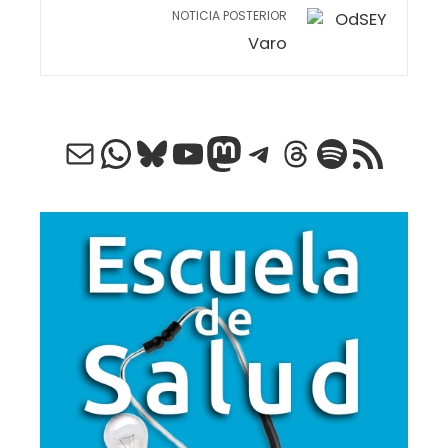
NOTICIA POSTERIOR
Varo
Correo electrónico
WhatsApp
Bluesky
YouTube
Mastodon
Telegram
Threads
Spotify
Feed RSS