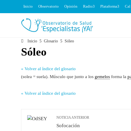
Inicio
Observatorio
Opinión
Radio
Plataforma
Cal
Inicio
Glosario
Sóleo
Sóleo
« Volver al índice del glosario
(solea = suela). Músculo que junto a los
gemelos
forma la
pa
« Volver al índice del glosario
NOTICIA ANTERIOR
Sofocación