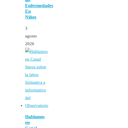
Enfermedades
En
Niños
3
agosto
2026
Hablamos
en