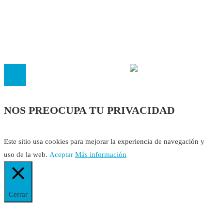
Cookies
El
Observatorio de Salud 'Especialistas ¡YA!'
es una asociaci
inscrita en el Registro de Asociaciones de Andalucía con el nú
14.473 de la sección 1 con estos
Estatutos
NOS PREOCUPA TU PRIVACIDAD
Este sitio usa cookies para mejorar la experiencia de navegación y
uso de la web.
Aceptar
Más información
Cerrar