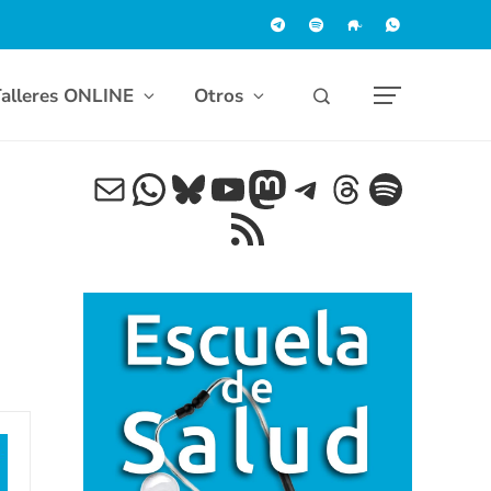
alleres ONLINE
Otros
Correo electrónico
WhatsApp
Bluesky
YouTube
Mastodon
Telegram
Threads
Spotif
Feed RSS