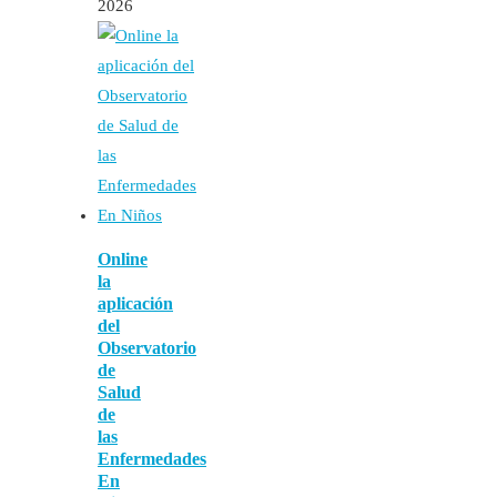
2026
Online
la
aplicación
del
Observatorio
de
Salud
de
las
Enfermedades
En