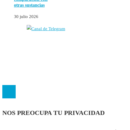
otras sustancias
30 julio 2026
Autores
Contacto
Política Editorial
Cookies
El
Observatorio de Salud 'Especialistas ¡YA!'
es una asociación insc
NOS PREOCUPA TU PRIVACIDAD