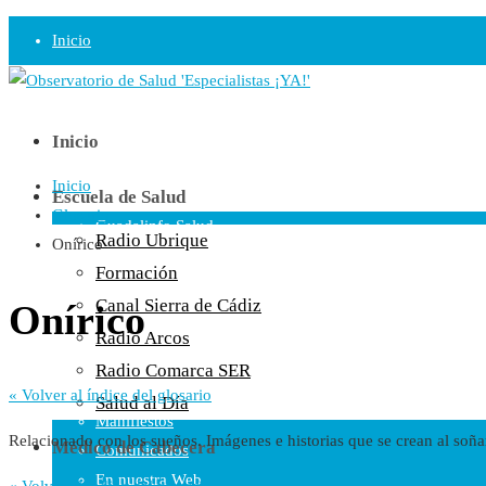
Inicio
Observatorio
Opinión
Inicio
Inicio
Radio
Escuela de Salud
Glosario
Guadalinfo Salud
Radio Ubrique
Onírico
Radio Guadalete
Formación
COPE Pontevedra
Canal Sierra de Cádiz
Onírico
Salud en Radio Ubrique
Radio Arcos
Salud en Verano
Radio Comarca SER
Plataforma
« Volver al índice del glosario
Salud al Día
Manifiestos
Relacionado con los sueños. Imágenes e historias que se crean al soña
Médico de Cabecera
Comunicados
En nuestra Web