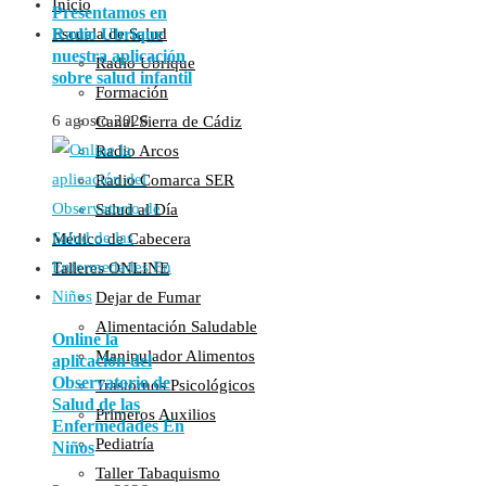
Inicio
Presentamos en
Radio Ubrique
Escuela de Salud
nuestra aplicación
Radio Ubrique
sobre salud infantil
Formación
6 agosto 2026
Canal Sierra de Cádiz
Radio Arcos
Radio Comarca SER
Salud al Día
Médico de Cabecera
Talleres ONLINE
Dejar de Fumar
Alimentación Saludable
Online la
Manipulador Alimentos
aplicación del
Observatorio de
Trastornos Psicológicos
Salud de las
Primeros Auxilios
Enfermedades En
Pediatría
Niños
Taller Tabaquismo