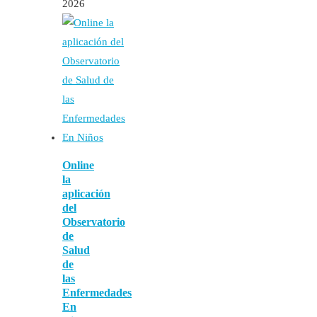
2026
Online
la
aplicación
del
Observatorio
de
Salud
de
las
Enfermedades
En