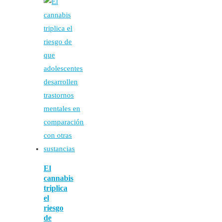
El
cannabis
triplica
el
riesgo
de