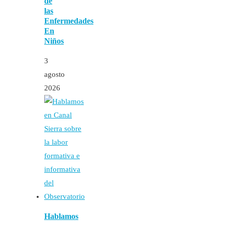
de
las
Enfermedades
En
Niños
3
agosto
2026
Hablamos