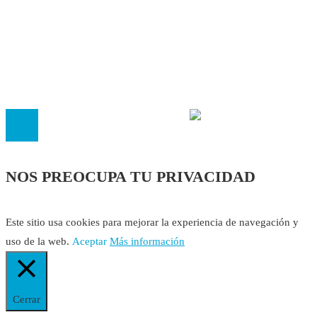
Política Editorial
Cookies
El
Observatorio de Salud 'Especialistas ¡YA!'
es una asociaci
inscrita en el Registro de Asociaciones de Andalucía con el nú
14.473 de la sección 1 con estos
Estatutos
NOS PREOCUPA TU PRIVACIDAD
Este sitio usa cookies para mejorar la experiencia de navegación y
uso de la web.
Aceptar
Más información
Cerrar