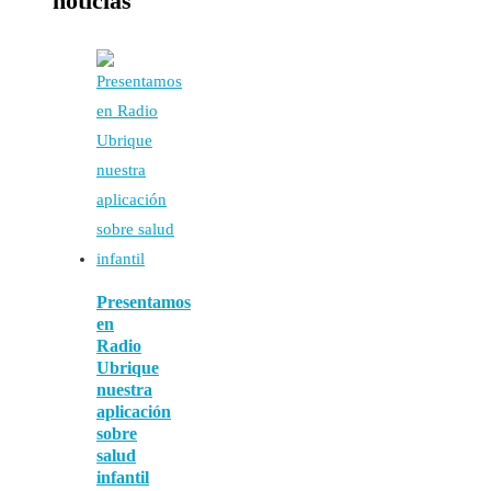
noticias
Presentamos
en
Radio
Ubrique
nuestra
aplicación
sobre
salud
infantil