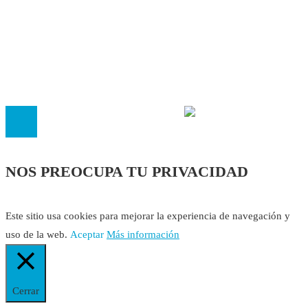
Política Editorial
Cookies
El
Observatorio de Salud 'Especialistas ¡YA!'
es una asociaci
inscrita en el Registro de Asociaciones de Andalucía con el nú
14.473 de la sección 1 con estos
Estatutos
NOS PREOCUPA TU PRIVACIDAD
Este sitio usa cookies para mejorar la experiencia de navegación y
uso de la web.
Aceptar
Más información
Cerrar