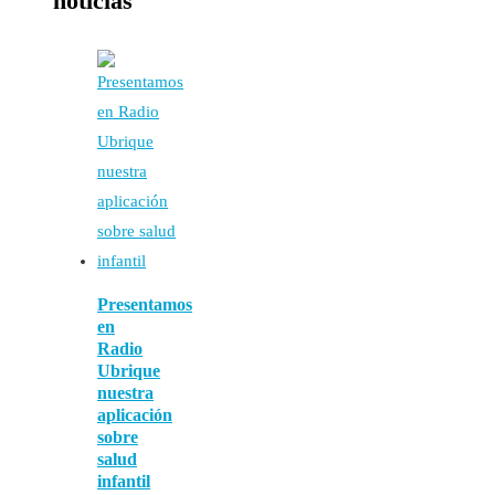
noticias
Presentamos
en
Radio
Ubrique
nuestra
aplicación
sobre
salud
infantil