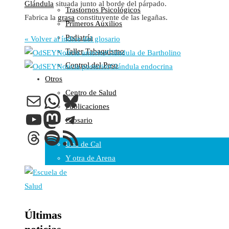
Glándula
situada junto al borde del párpado.
Trastornos Psicológicos
Colaboraciones
Fabrica la
grasa
constituyente de las legañas.
Primeros Auxilios
Cartas al Director
Pediatría
Medios de Comunicación
« Volver al índice del glosario
Taller Tabaquismo
Otros
Noticia anterior
Glándula de Bartholino
Control del Peso
Vídeos
Noticia posterior
Glándula endocrina
Otros
Audio
Centro de Salud
Cara Oscura Sanidad
Correo electrónico
WhatsApp
Bluesky
Publicaciones
Humor
YouTube
Mastodon
Telegram
Glosario
Cal y Arena
Threads
Spotify
Feed RSS
Una de Cal
Y otra de Arena
Noticias Sanitarias
Enlaces
Últimas
Newsletter