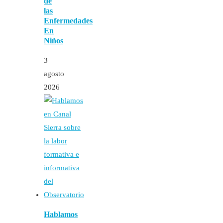
de
las
Enfermedades
En
Niños
3
agosto
2026
Hablamos