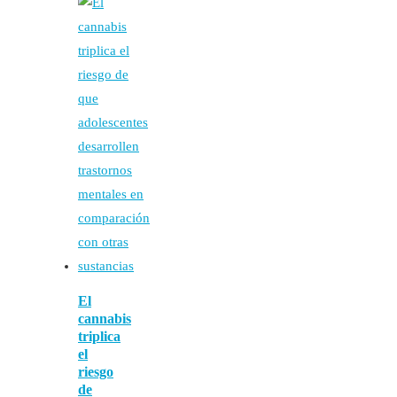
El
cannabis
triplica
el
riesgo
de