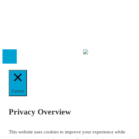
Política Editorial
Cookies
El
Observatorio de Salud 'Especialistas ¡YA!'
es una asociaci
inscrita en el Registro de Asociaciones de Andalucía con el nú
14.473 de la sección 1 con estos
Estatutos
Cerrar
Privacy Overview
This website uses cookies to improve your experience while