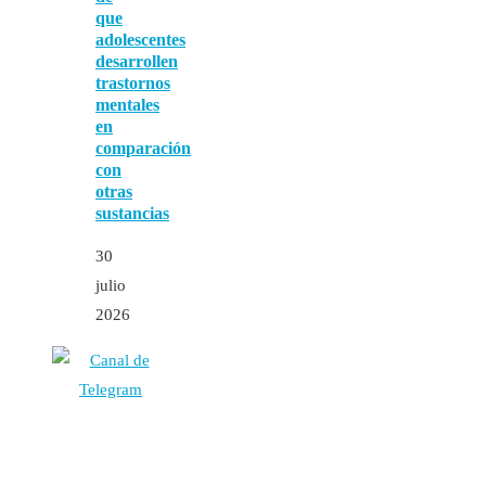
que
adolescentes
desarrollen
trastornos
mentales
en
comparación
con
otras
sustancias
30
julio
2026
Autores
Contacto