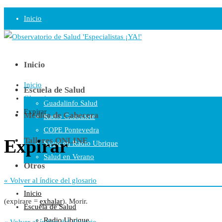
Inicio
Observatorio
Opinión
Inicio
Inicio
Radio
Escuela de Salud
Glosario
Guadalinfo Salud
Expirar
Médico de Cabecera
Radio Guadalete
COPE Pontevedra
Expirar
Talleres ONLINE
Salud en Radio Ubrique
Salud en Verano
Otros
Plataforma
« Volver al índice del glosario
Manifiestos
Inicio
(expirare =
exhalar
). Morir.
Comunicados
Escuela de Salud
En nuestra Web
Radio Ubrique