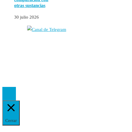
otras sustancias
30 julio 2026
Autores
Contacto
Política Editorial
Cookies
El
Observatorio de Salud 'Especialistas ¡YA!'
es una asociación insc
Cerrar