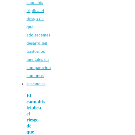
El
cannabis
triplica
el
riesgo
de
que