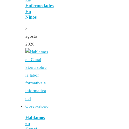
Enfermedades
En
Niños
3
agosto
2026
Hablamos
en