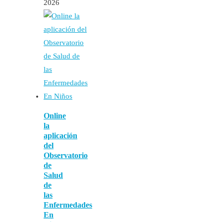
2026
Online
la
aplicación
del
Observatorio
de
Salud
de
las
Enfermedades
En