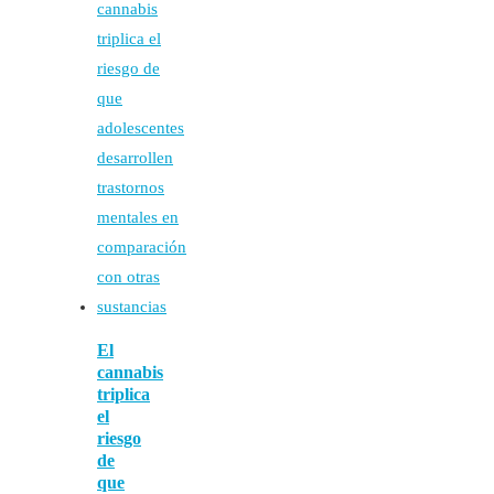
El
cannabis
triplica
el
riesgo
de
que