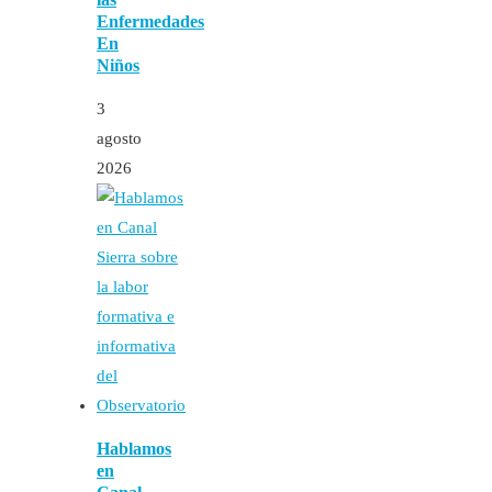
Enfermedades
En
Niños
3
agosto
2026
Hablamos
en