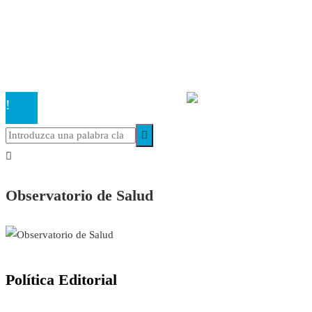
Cookies
El
Observatorio de Salud 'Especialistas ¡YA!'
es una asociaci
inscrita en el Registro de Asociaciones de Andalucía con el nú
14.473 de la sección 1 con estos
Estatutos
Observatorio de Salud
Política Editorial