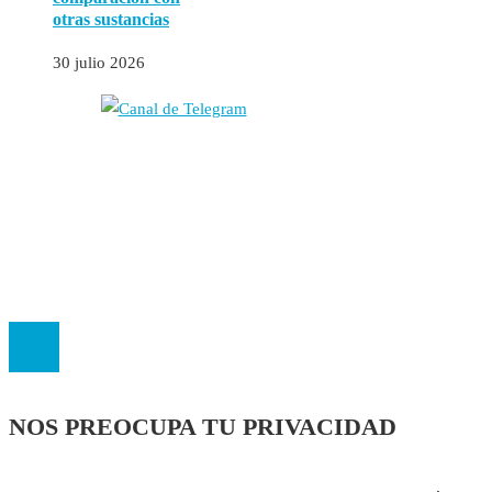
otras sustancias
30 julio 2026
Autores
Contacto
Política Editorial
Cookies
El
Observatorio de Salud 'Especialistas ¡YA!'
es una asociación insc
NOS PREOCUPA TU PRIVACIDAD