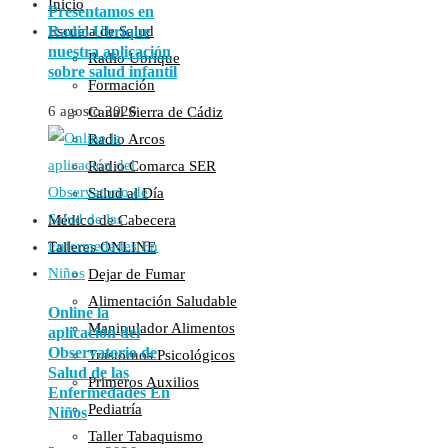
Inicio
Presentamos en
Radio Ubrique
Escuela de Salud
nuestra aplicación
Radio Ubrique
sobre salud infantil
Formación
6 agosto 2026
Canal Sierra de Cádiz
Radio Arcos
Radio Comarca SER
Salud al Día
Médico de Cabecera
Talleres ONLINE
Dejar de Fumar
Alimentación Saludable
Online la
Manipulador Alimentos
aplicación del
Observatorio de
Trastornos Psicológicos
Salud de las
Primeros Auxilios
Enfermedades En
Pediatría
Niños
Taller Tabaquismo