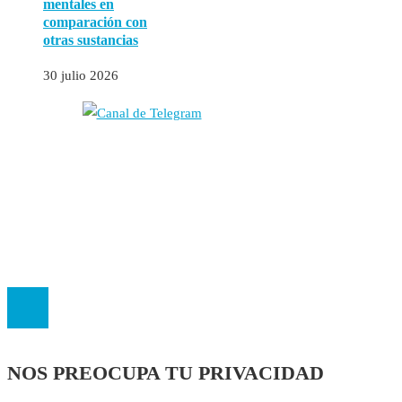
mentales en
comparación con
otras sustancias
30 julio 2026
Autores
Contacto
Política Editorial
Cookies
El
Observatorio de Salud 'Especialistas ¡YA!'
es una asociación insc
NOS PREOCUPA TU PRIVACIDAD