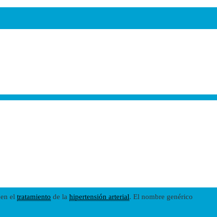
 en el
tratamiento
de la
hipertensión arterial
. El nombre genérico