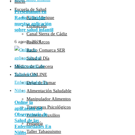
Inicio
Escuela de Salud
Presentamos en
Radio Ubrique
Radio Ubrique
nuestra aplicación
Formación
sobre salud infantil
Canal Sierra de Cádiz
6 agosto 2026
Radio Arcos
Radio Comarca SER
Salud al Día
Médico de Cabecera
Talleres ONLINE
Dejar de Fumar
Alimentación Saludable
Manipulador Alimentos
Online la
Trastornos Psicológicos
aplicación del
Observatorio de
Primeros Auxilios
Salud de las
Pediatría
Enfermedades En
Taller Tabaquismo
Niños